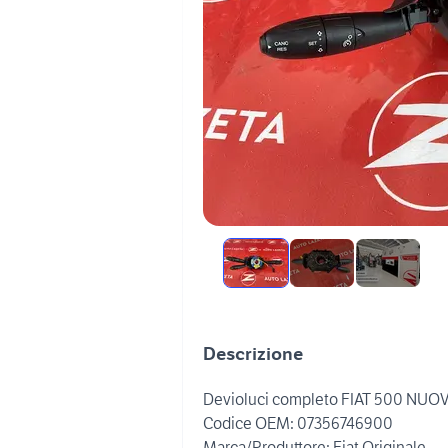
Descrizione
Devioluci completo FIAT 500 NUO
Codice OEM: 07356746900
Marca/Produttore: Fiat Originale