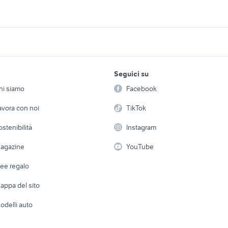
lamborghini
codice play store
fiat punto incidenta
r epoca auto
fiat 238 auto
auto fiat 500
971 auto
fiat500 auto
fiat 500 2000 auto
lavoro e servizi
elettronica
per la casa e la
Seguici su
person
iat 500 accessori
fiat 500l auto Campania
fiat 500 l sport auto
Offerte di lavoro
Informatica
hi siamo
Facebook
Arredam
etto
Servizi
Console e Videogiochi
golf 8 usata
regalo auto Roma
Casaling
avora con noi
TikTok
o passaggio
 a schiera
Candidati in cerca di
Audio/Video
toyota corolla
renault captur usata 
Elettrod
a
ostenibilità
Instagram
lavoro
i
Fotografia
Giardino 
agazine
YouTube
Attrezzature di lavoro
Telefonia
Abbigli
dee regalo
Accesso
e altro
appa del sito
Tutto per
odelli auto