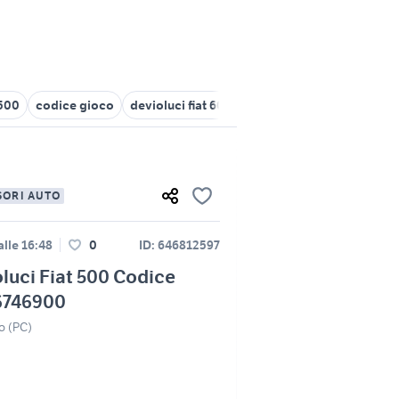
 500
codice gioco
devioluci fiat 600
500 fiat 2019
devioluci 
SORI AUTO
lle 16:48
0
ID: 646812597
luci Fiat 500 Codice
6746900
o (PC)