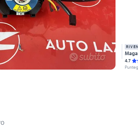
RIVE
Maga
4.7
Punteg
VO