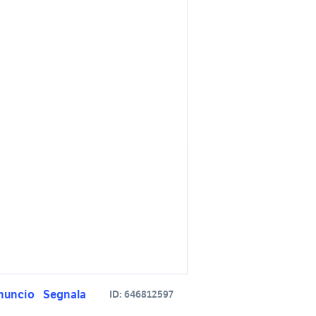
nuncio
Segnala
ID:
646812597