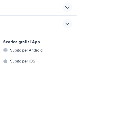
ta
fiat 500 automatica
fiat 500 x auto Sicilia
fiat 500 auto Marche
sports e hobby
a
Scarica gratis l'App
fiat 500 l abarth auto
Animali
Subito per Android
ento e
Accessori per animali
auto usate chieti
hi
Subito per iOS
Musica e Film
sicilia
auto usate barrafranca
omestici
Libri e Riviste
e Fai da te
Strumenti Musicali
amento e
ri
Sports
 i bambini
Biciclette
Collezionismo