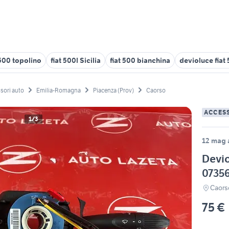
 500 topolino
fiat 500l Sicilia
fiat 500 bianchina
devioluce fiat
sori auto
Emilia-Romagna
Piacenza (Prov)
Caorso
ACCES
1/3
12 mag a
Devio
0735
Caors
75 €