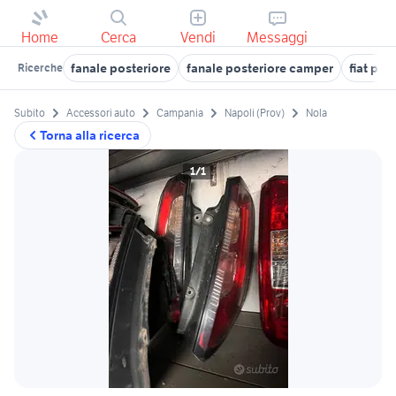
Home
Cerca
Vendi
Messaggi
fanale posteriore
fanale posteriore camper
fiat pun
Ricerche
Subito
Accessori auto
Campania
Napoli (Prov)
Nola
Torna alla ricerca
1/1