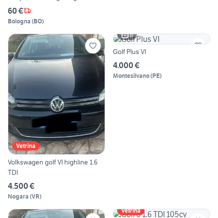
60 €
Bologna
(
BO
)
6
Golf Plus VI
4.000 €
Montesilvano
(
PE
)
Vetrina
Volkswagen golf VI highline 1.6
TDI
4.500 €
Nogara
(
VR
)
Vetrina