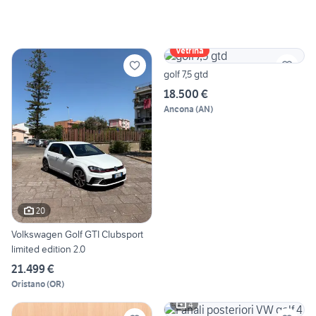
Vetrina
golf 7,5 gtd
18.500 €
Ancona
(
AN
)
20
Volkswagen Golf GTI Clubsport
limited edition 2.0
21.499 €
Oristano
(
OR
)
4