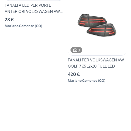
FANALI A LED PER PORTE
ANTERIORI VOLKSWAGEN VW
GOL
28 €
Mariano Comense
(
CO
)
3
FANALI PER VOLKSWAGEN VW
GOLF 7 7.5 12-20 FULL LED
420 €
Mariano Comense
(
CO
)