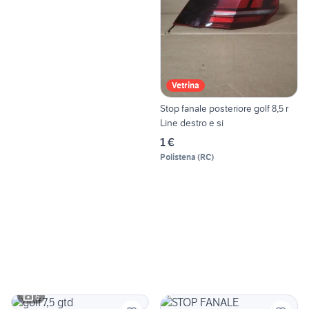
Vetrina
Stop fanale posteriore golf 8,5 r
Line destro e si
1 €
Polistena
(
RC
)
6