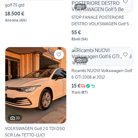
golf 7,5 gtd
5
18.500 €
STOP FANALE POSTERIORE
Ancona
(
AN
)
DESTRO VOLKSWAGEN Golf 5
Be
55 €
Eboli
(
SA
)
14
Ricambi NUOVI Volkswagen Golf
6 GTI 2008 al 2012
15 €
Trani
(
BT
)
30
VOLKSWAGEN Golf 2.0 TDI DSG
SCR Life TETTO-LUCI