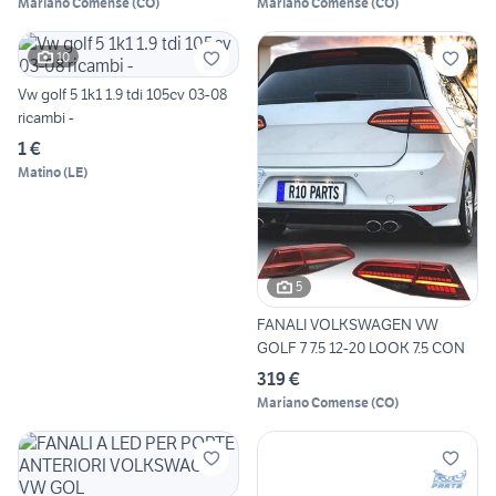
Mariano Comense
(
CO
)
Mariano Comense
(
CO
)
10
Vw golf 5 1k1 1.9 tdi 105cv 03-08
ricambi -
1 €
Matino
(
LE
)
5
FANALI VOLKSWAGEN VW
GOLF 7 7.5 12-20 LOOK 7.5 CON
319 €
Mariano Comense
(
CO
)