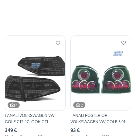
4
2
FANALI VOLKSWAGEN VW
FANALI POSTERIORI
GOLF 7 12-17 LOOK GTI
VOLKSWAGEN VW GOLF 3 91-97
DINAMIC
FONDO
349 €
93 €