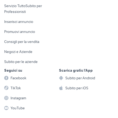
elettronica
per la casa e la
sports e hobby
Servizio TuttoSubito per
persona
Informatica
Animali
Professionisti
Arredamento e
Console e
Accessori per
Casalinghi
Inserisci annuncio
Videogiochi
animali
Elettrodomestici
Promuovi annuncio
Audio/Video
Musica e Film
Giardino e Fai da te
Consigli per la vendita
Fotografia
Libri e Riviste
Abbigliamento e
Negozi e Aziende
Telefonia
Strumenti Musicali
Accessori
Subito per le aziende
Sports
Tutto per i bambini
Seguici su
Scarica gratis l'App
Biciclette
Facebook
Subito per Android
Collezionismo
TikTok
Subito per iOS
Instagram
YouTube