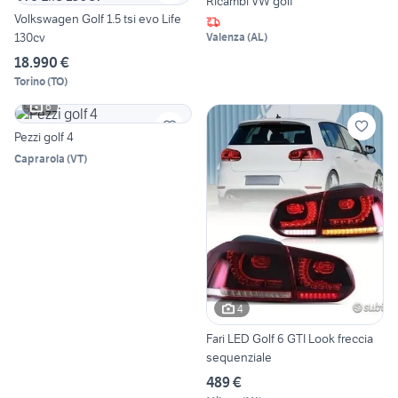
Ricambi VW golf
Volkswagen Golf 1.5 tsi evo Life
130cv
Valenza
(
AL
)
18.990 €
Torino
(
TO
)
6
Pezzi golf 4
Caprarola
(
VT
)
4
Fari LED Golf 6 GTI Look freccia
sequenziale
489 €