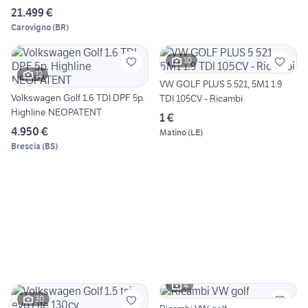
21.499 €
Carovigno
(
BR
)
10
12
VW GOLF PLUS 5 521, 5M1 1.9
Volkswagen Golf 1.6 TDI DPF 5p.
TDI 105CV - Ricambi
Highline NEOPATENT
1 €
4.950 €
Matino
(
LE
)
Brescia
(
BS
)
4
30