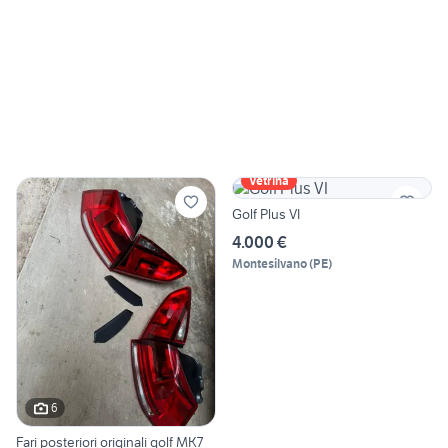
Vetrina
Golf Plus VI
4.000 €
Montesilvano
(
PE
)
6
Fari posteriori originali golf MK7