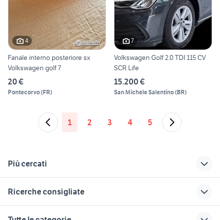
4
7
Fanale interno posteriore sx
Volkswagen Golf 2.0 TDI 115 CV
Volkswagen golf 7
SCR Life
20 €
15.200 €
Pontecorvo
(
FR
)
San Michele Salentino
(
BR
)
1
2
3
4
5
Più cercati
Correlati
Richerche simili
Suggerimenti
Ricerche consigliate
golf a bari e
golf auto Catanzaro
fanali posteriori
provincia
provincia
epoca accessori
fanale posteriore custom
fanale posteriore camper
Tutte le categorie