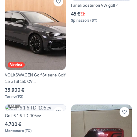
Fanali posteriori VW golf 4
45 €
Spinazzola
(
BT
)
Vetrina
VOLKSWAGEN Golf 8ª serie Golf
1.5 eTSI 150 CV ...
35.900 €
Torino
(
TO
)
6
Golf 6 1.6 TDI 105cv
4.700 €
Montanaro
(
TO
)