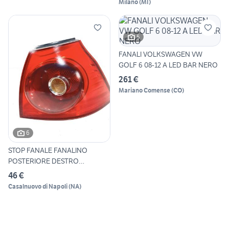
Milano
(
MI
)
5
FANALI VOLKSWAGEN VW
GOLF 6 08-12 A LED BAR NERO
261 €
Mariano Comense
(
CO
)
6
STOP FANALE FANALINO
POSTERIORE DESTRO
VOLKSWAGEN
46 €
Casalnuovo di Napoli
(
NA
)