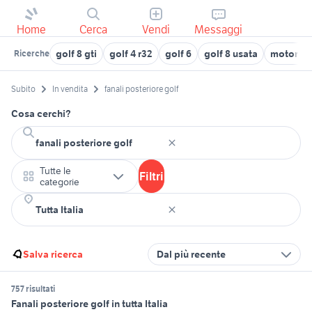
Home
Cerca
Vendi
Messaggi
golf 8 gti
golf 4 r32
golf 6
golf 8 usata
motore go
Ricerche
Subito
In vendita
fanali posteriore golf
Cosa cerchi?
Tutte le
Filtri
categorie
Salva ricerca
Dal più recente
757 risultati
Fanali posteriore golf in tutta Italia