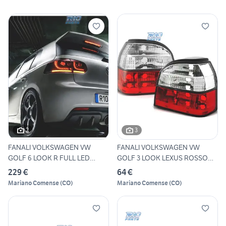
2
3
FANALI VOLKSWAGEN VW
FANALI VOLKSWAGEN VW
GOLF 6 LOOK R FULL LED
GOLF 3 LOOK LEXUS ROSSO
DINAMI
BIANC
229 €
64 €
Mariano Comense
(
CO
)
Mariano Comense
(
CO
)