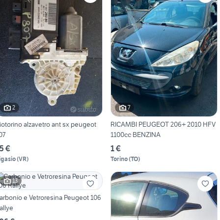
2
7
otorino alzavetro ant sx peugeot
RICAMBI PEUGEOT 206+ 2010 HFV
07
1100cc BENZINA
5 €
1 €
igasio
(
VR
)
Torino
(
TO
)
13
arbonio e Vetroresina Peugeot 106
allye