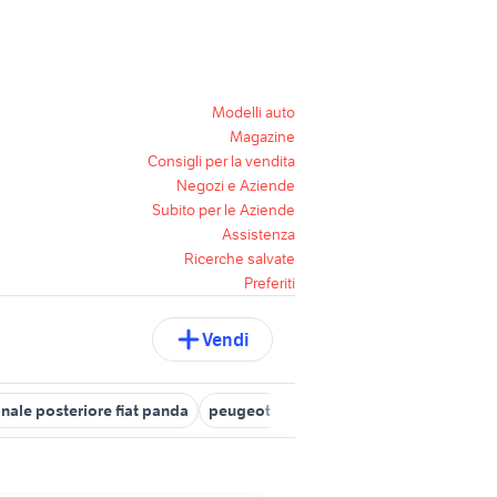
Modelli auto
Magazine
Consigli per la vendita
Negozi e Aziende
Subito per le Aziende
Assistenza
Ricerche salvate
Preferiti
Vendi
anale posteriore fiat panda
peugeot 3008 gt line
peugeot 308 20