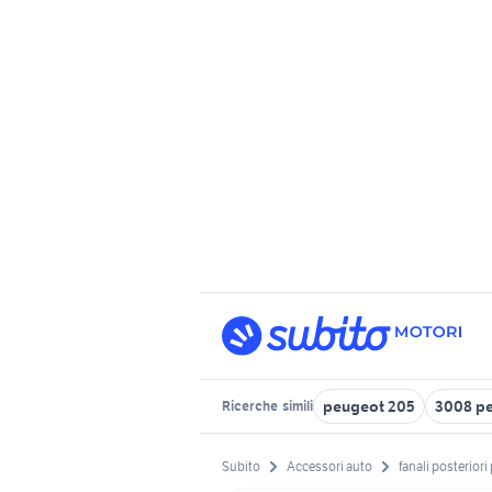
peugeot 205
3008 p
Ricerche
simili
Subito
Accessori auto
fanali posterior