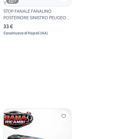
8
STOP FANALE FANALINO
POSTERIORE SINISTRO PEUGEOT
2
33 €
Casalnuovo di Napoli
(
NA
)