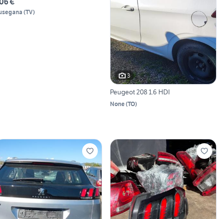
06 €
usegana
(
TV
)
3
Peugeot 208 1.6 HDI
None
(
TO
)