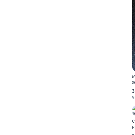
M
8
3
V
C
R