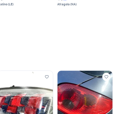
atino
(
LE
)
Afragola
(
NA
)