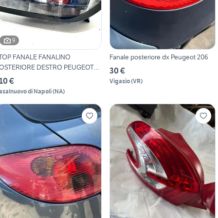
9
TOP FANALE FANALINO
Fanale posteriore dx Peugeot 206
OSTERIORE DESTRO PEUGEOT
30 €
08
10 €
Vigasio
(
VR
)
asalnuovo di Napoli
(
NA
)