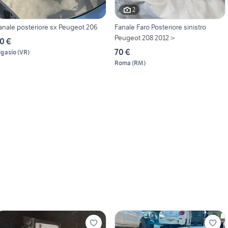
2
anale posteriore sx Peugeot 206
Fanale Faro Posteriore sinistro
Peugeot 208 2012 >
0 €
70 €
igasio
(
VR
)
Roma
(
RM
)