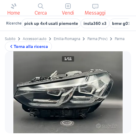
Home
Cerca
Vendi
Messaggi
pick up 4x4 usati piemonte
insta360 x3
bmw g01 au
Ricerche
Subito
Accessori auto
Emilia-Romagna
Parma (Prov)
Parma
Torna alla ricerca
1/11