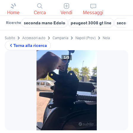
Home
Cerca
Vendi
Messaggi
seconda mano Edolo
peugeot 3008 gt line
seconda
Ricerche
Subito
Accessori auto
Campania
Napoli (Prov)
Nola
Torna alla ricerca
1/5