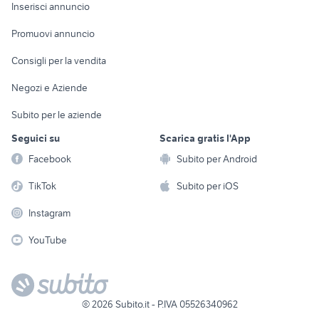
Console e
Accessori per
Casalinghi
Inserisci annuncio
Videogiochi
animali
Elettrodomestici
Promuovi annuncio
Audio/Video
Musica e Film
Giardino e Fai da te
Consigli per la vendita
Fotografia
Libri e Riviste
Abbigliamento e
Negozi e Aziende
Telefonia
Strumenti Musicali
Accessori
Subito per le aziende
Sports
Tutto per i bambini
Seguici su
Scarica gratis l'App
Biciclette
Facebook
Subito per Android
Collezionismo
TikTok
Subito per iOS
Instagram
YouTube
©
2026
Subito.it - P.IVA 05526340962