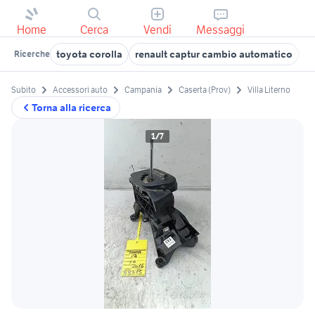
Home
Cerca
Vendi
Messaggi
toyota corolla
renault captur cambio automatico
b
Ricerche
Subito
Accessori auto
Campania
Caserta (Prov)
Villa Literno
Torna alla ricerca
1/7