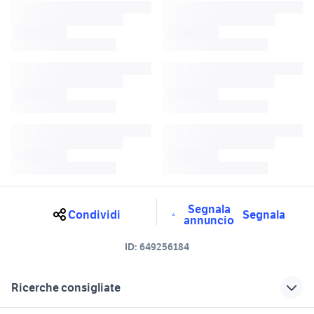
Segnala
Condividi
Segnala
annuncio
ID:
649256184
Ricerche consigliate
si motore
om 850 motori