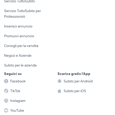
Servizio TuttoSubito
elettronica
per la casa e la
sports e hobby
Servizio TuttoSubito per
persona
Informatica
Animali
Professionisti
Arredamento e
Console e
Accessori per
Casalinghi
Inserisci annuncio
Videogiochi
animali
Elettrodomestici
Promuovi annuncio
Audio/Video
Musica e Film
Giardino e Fai da te
Consigli per la vendita
Fotografia
Libri e Riviste
Abbigliamento e
Negozi e Aziende
Telefonia
Strumenti Musicali
Accessori
Subito per le aziende
Sports
Tutto per i bambini
Seguici su
Scarica gratis l'App
Biciclette
Facebook
Subito per Android
Collezionismo
TikTok
Subito per iOS
Instagram
YouTube