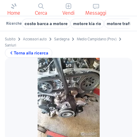
Home
Cerca
Vendi
Messaggi
costo barca a motore
motore kia rio
motore trafic
Ricerche
Subito
Accessori auto
Sardegna
Medio Campidano (Prov)
Sanluri
Torna alla ricerca
1/3