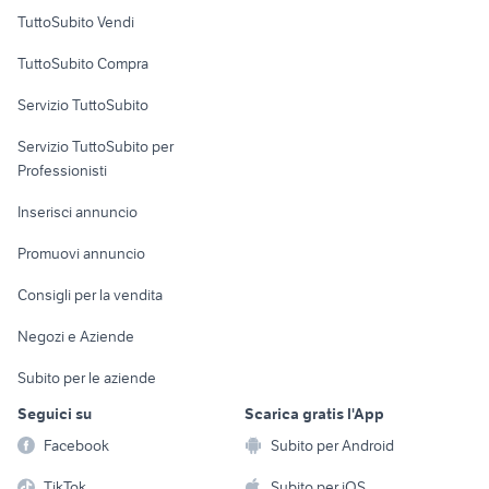
Case vacanza
TuttoSubito Vendi
golf 6
auto cabrio
Uffici e Locali
alfa 90
toyota aygo usata roma
TuttoSubito Compra
commerciali
toyota corolla
volkswagen caddy pick up
Servizio TuttoSubito
nissan silvia
elettronica
per la casa e la
pick up 4x4 usati piemonte
sports e hobby
Servizio TuttoSubito per
persona
Informatica
Animali
Professionisti
Arredamento e
Console e
Accessori per
Casalinghi
Inserisci annuncio
Videogiochi
animali
Elettrodomestici
Promuovi annuncio
Audio/Video
Musica e Film
Giardino e Fai da te
Consigli per la vendita
Fotografia
Libri e Riviste
Abbigliamento e
Negozi e Aziende
Telefonia
Strumenti Musicali
Accessori
Subito per le aziende
Sports
Tutto per i bambini
Seguici su
Scarica gratis l'App
Biciclette
Facebook
Subito per Android
Collezionismo
TikTok
Subito per iOS