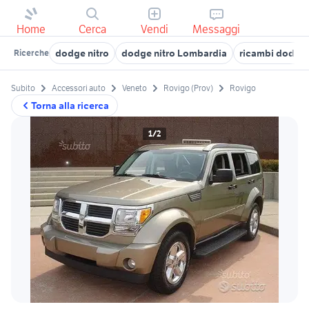
Home
Cerca
Vendi
Messaggi
dodge nitro
dodge nitro Lombardia
ricambi dodge 
Ricerche
Subito
Accessori auto
Veneto
Rovigo (Prov)
Rovigo
Torna alla ricerca
1/2