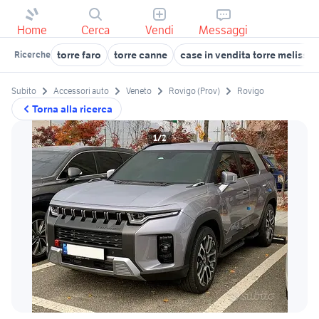
Home
Cerca
Vendi
Messaggi
torre faro
torre canne
case in vendita torre melissa
Ricerche
Subito
Accessori auto
Veneto
Rovigo (Prov)
Rovigo
Torna alla ricerca
1/2