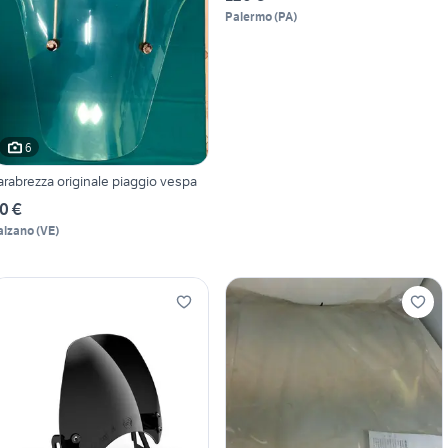
Palermo
(
PA
)
6
arabrezza originale piaggio vespa
0 €
alzano
(
VE
)