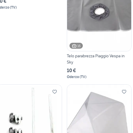
0 €
derzo
(
TV
)
16
Telo parabrezza Piaggio Vespa in
Sky
10 €
Oderzo
(
TV
)