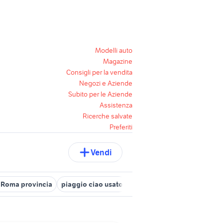
Modelli auto
Magazine
Consigli per la vendita
Negozi e Aziende
Subito per le Aziende
Assistenza
Ricerche salvate
Preferiti
Vendi
i Roma provincia
piaggio ciao usato
parabrezza fiat 600
piagg