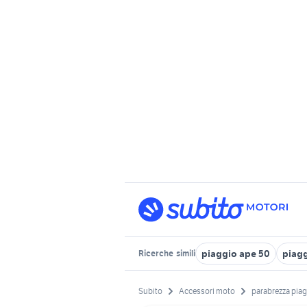
piaggio ape 50
piag
Ricerche
simili
Subito
Accessori moto
parabrezza pia