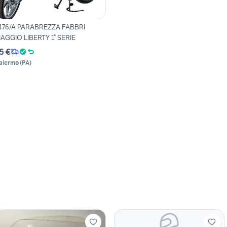
476/A PARABREZZA FABBRI
IAGGIO LIBERTY 1° SERIE
5 €
alermo
(
PA
)