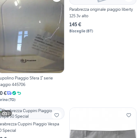
Parabrezza originale piaggio liberty
125 3v alto
145 €
Bisceglie
(
BT
)
upolino Piaggio Sfera 1° serie
iaggio 445706
0 €
orino
(
TO
)
2
arabrezza Cuppini Piaggio Vespa
0 Special