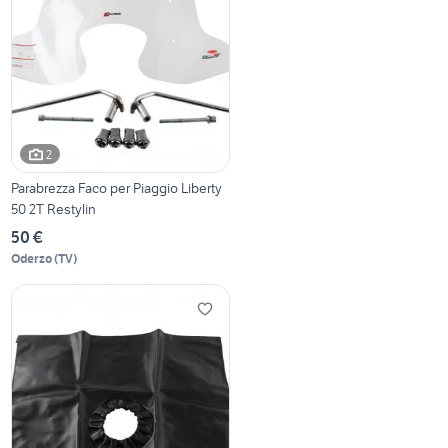
2
Parabrezza Faco per Piaggio Liberty
50 2T Restylin
50 €
Oderzo
(
TV
)