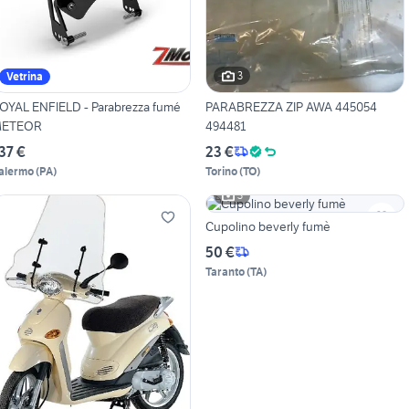
3
Vetrina
OYAL ENFIELD - Parabrezza fumé
PARABREZZA ZIP AWA 445054
ETEOR
494481
37 €
23 €
alermo
(
PA
)
Torino
(
TO
)
3
Cupolino beverly fumè
50 €
Taranto
(
TA
)