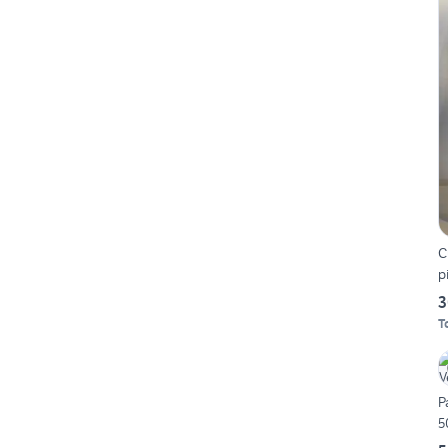
C
p
3
T
P
5