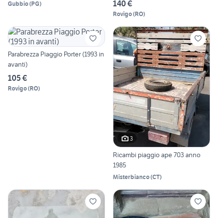
140 €
Gubbio
(
PG
)
Rovigo
(
RO
)
Parabrezza Piaggio Porter (1993 in
avanti)
105 €
Rovigo
(
RO
)
3
Ricambi piaggio ape 703 anno
1985
Misterbianco
(
CT
)