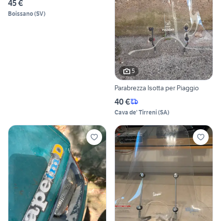
45 €
Boissano
(
SV
)
5
Parabrezza Isotta per Piaggio
40 €
Cava de' Tirreni
(
SA
)