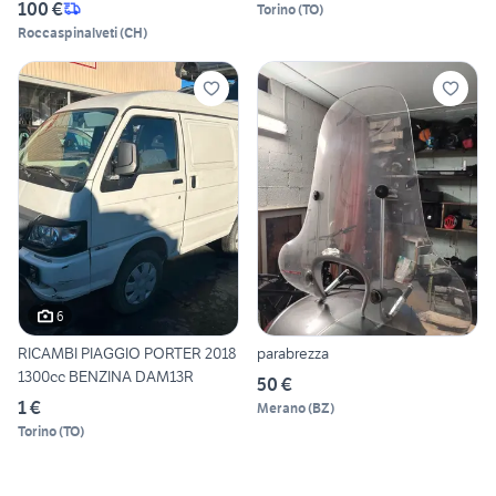
100 €
Torino
(
TO
)
Roccaspinalveti
(
CH
)
6
RICAMBI PIAGGIO PORTER 2018
parabrezza
1300cc BENZINA DAM13R
50 €
1 €
Merano
(
BZ
)
Torino
(
TO
)