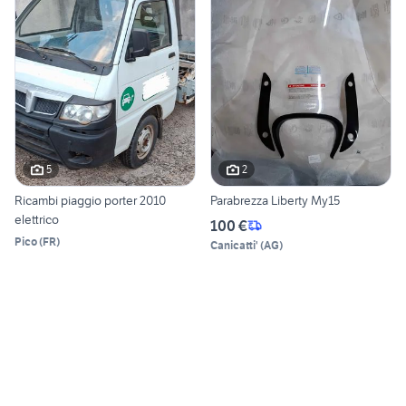
5
2
Ricambi piaggio porter 2010
Parabrezza Liberty My15
elettrico
100 €
Pico
(
FR
)
Canicatti'
(
AG
)