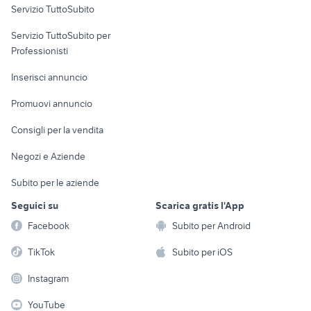
Servizio TuttoSubito
elettronica
per la casa e la
sports e hobby
Servizio TuttoSubito per
persona
Informatica
Animali
Professionisti
Arredamento e
Console e
Accessori per
Casalinghi
Inserisci annuncio
Videogiochi
animali
Elettrodomestici
Promuovi annuncio
Audio/Video
Musica e Film
Giardino e Fai da te
Consigli per la vendita
Fotografia
Libri e Riviste
Abbigliamento e
Negozi e Aziende
Telefonia
Strumenti Musicali
Accessori
Subito per le aziende
Sports
Tutto per i bambini
Seguici su
Scarica gratis l'App
Biciclette
Facebook
Subito per Android
Collezionismo
TikTok
Subito per iOS
Instagram
YouTube