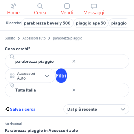
Home
Cerca
Vendi
Messaggi
parabrezza beverly 500
piaggio ape 50
piaggio ve
Ricerche
Subito
Accessori auto
parabrezza piaggio
Cosa cerchi?
Accessori
Filtri
Auto
Salva ricerca
Dal più recente
30 risultati
Parabrezza piaggio in Accessori auto