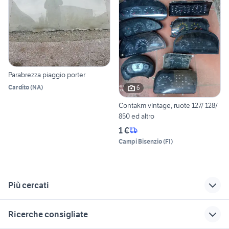
Parabrezza piaggio porter
Cardito
(
NA
)
6
Contakm vintage, ruote 127/ 128/
850 ed altro
1 €
Campi Bisenzio
(
FI
)
Più cercati
Correlati
Richerche simili
Suggerimenti
Ricerche consigliate
piaggio veicoli
copri parabrezza
parabrezza vespa