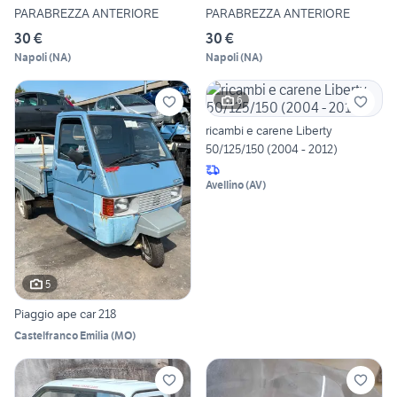
PARABREZZA ANTERIORE
PARABREZZA ANTERIORE
30 €
30 €
Napoli
(
NA
)
Napoli
(
NA
)
6
ricambi e carene Liberty
50/125/150 (2004 - 2012)
Avellino
(
AV
)
5
Piaggio ape car 218
Castelfranco Emilia
(
MO
)