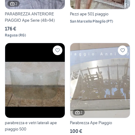
2
PARABREZZA ANTERIORE
Pezzi ape 501 piaggio
PIAGGIO Ape Serie (48>94)
San Marcello Piteglio
(
PT
)
176 €
Ragusa
(
RG
)
2
parabrezza e vetri laterali ape
Parabrezza Ape Piaggio
piaggio 500
100 €