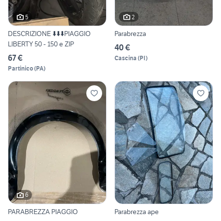
5
2
DESCRIZIONE ⬇️⬇️⬇️PIAGGIO
Parabrezza
LIBERTY 50 - 150 e ZIP
40 €
67 €
Cascina
(
PI
)
Partinico
(
PA
)
6
PARABREZZA PIAGGIO
Parabrezza ape