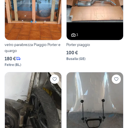
3
vetro parabrezza Piaggio Porter e
Porter piaggio
quargo
100 €
180 €
Busalla
(
GE
)
Feltre
(
BL
)