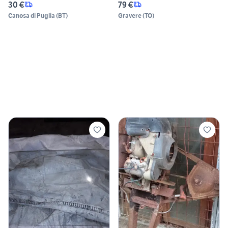
30 €
79 €
Canosa di Puglia
(
BT
)
Gravere
(
TO
)