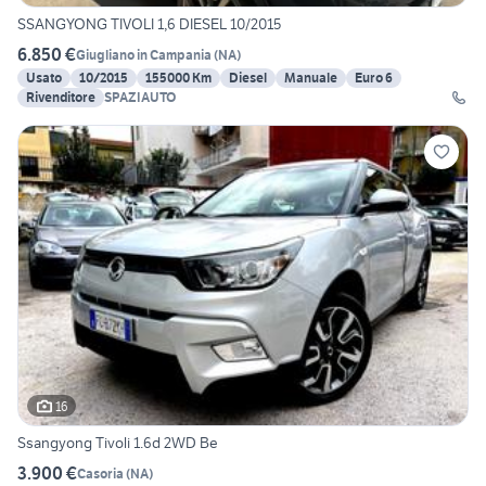
SSANGYONG TIVOLI 1,6 DIESEL 10/2015
6.850 €
Giugliano in Campania
(
NA
)
Usato
10/2015
155000 Km
Diesel
Manuale
Euro 6
Rivenditore
SPAZIAUTO
16
Ssangyong Tivoli 1.6d 2WD Be
3.900 €
Casoria
(
NA
)