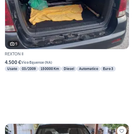
5
REXTON II
4.500 €
Vico Equense
(
NA
)
Usato
03/2009
150000 Km
Diesel
Automatico
Euro 3