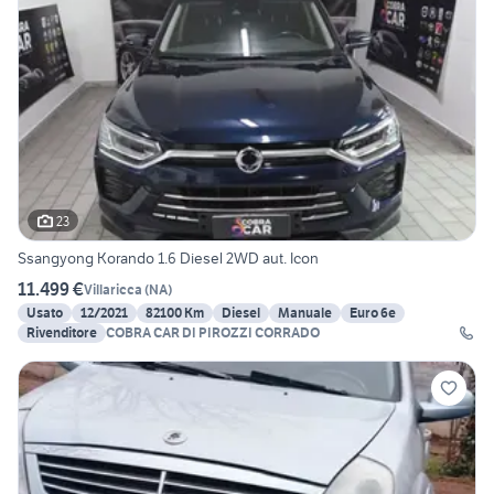
23
Ssangyong Korando 1.6 Diesel 2WD aut. Icon
11.499 €
Villaricca
(
NA
)
Usato
12/2021
82100 Km
Diesel
Manuale
Euro 6e
Rivenditore
COBRA CAR DI PIROZZI CORRADO