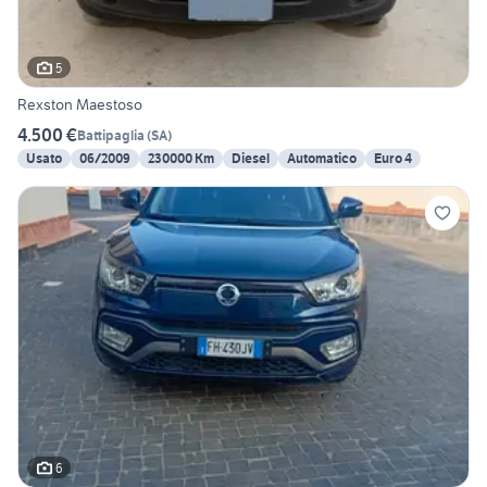
5
Rexston Maestoso
4.500 €
Battipaglia
(
SA
)
Usato
06/2009
230000 Km
Diesel
Automatico
Euro 4
6