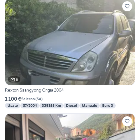
6
Rexton Ssangyong Grigia 2004
1.100 €
Salerno
(
SA
)
Usato
07/2004
339155 Km
Diesel
Manuale
Euro 3