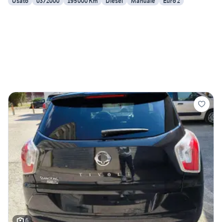
Usato
03/2000
195000 Km
Diesel
Manuale
Euro 2
6