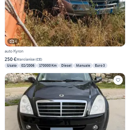
4
auto Kyron
250 €
Marcianise
(
CE
)
Usato
02/2006
170000 Km
Diesel
Manuale
Euro 3