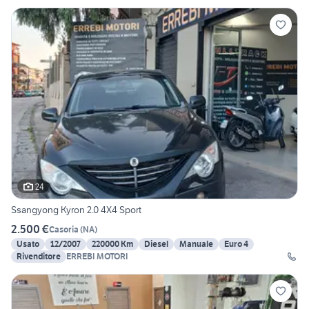
24
Ssangyong Kyron 2.0 4X4 Sport
2.500 €
Casoria
(
NA
)
Usato
12/2007
220000 Km
Diesel
Manuale
Euro 4
Rivenditore
ERREBI MOTORI