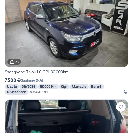
23
Ssangyong Tivoli 1.6 GPL 90.000km
7.500 €
Qualiano
(
NA
)
Usato
06/2016
90000 Km
Gpl
Manuale
Euro 6
Rivenditore
ROSCAR srl