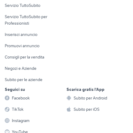
Servizio TuttoSubito
elettronica
per la casa e la
sports e hobby
Servizio TuttoSubito per
persona
Informatica
Animali
Professionisti
Arredamento e
Console e
Accessori per
Casalinghi
Inserisci annuncio
Videogiochi
animali
Elettrodomestici
Promuovi annuncio
Audio/Video
Musica e Film
Giardino e Fai da te
Consigli per la vendita
Fotografia
Libri e Riviste
Abbigliamento e
Negozi e Aziende
Telefonia
Strumenti Musicali
Accessori
Subito per le aziende
Sports
Tutto per i bambini
Seguici su
Scarica gratis l'App
Biciclette
Facebook
Subito per Android
Collezionismo
TikTok
Subito per iOS
Instagram
YouTube