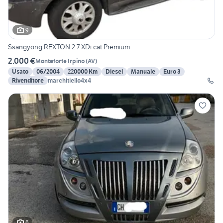
9
Ssangyong REXTON 2.7 XDi cat Premium
2.000 €
Monteforte Irpino
(
AV
)
Usato
06/2004
220000 Km
Diesel
Manuale
Euro 3
Rivenditore
marchitiello4x4
6