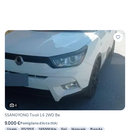
4
SSANGYONG Tivoli 1.6 2WD Be
9.000 €
Pomigliano d'Arco
(
NA
)
Usato
07/2015
165000 Km
Gpl
Manuale
Euro 6a