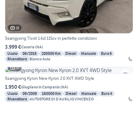
18
Ssangyong Tivoli 1.6d 115cv in perfette condizioni
3.999 €
Casoria
(
NA
)
Usato
06/2016
200000 Km
Diesel
Manuale
Euro 6
Rivenditore
Bianco Auto
15
Ssangyong Kyron New Kyron 2.0 XVT 4WD Style
1.950 €
Giugliano in Campania
(
NA
)
Usato
09/2009
180000 Km
Diesel
Manuale
Euro 4
Rivenditore
AUTOSTORE DI D'AUSILIO VINCENZO