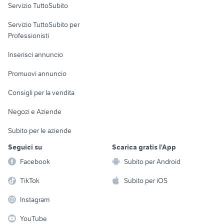
Servizio TuttoSubito
pick up 4x4 usati piemonte
elettronica
per la casa e la
golf 4 r32
sports e hobby
Servizio TuttoSubito per
persona
Informatica
Animali
Professionisti
Arredamento e
Console e
Accessori per
Casalinghi
Inserisci annuncio
Videogiochi
animali
Elettrodomestici
Promuovi annuncio
Audio/Video
Musica e Film
Giardino e Fai da te
Consigli per la vendita
Fotografia
Libri e Riviste
Abbigliamento e
Negozi e Aziende
Telefonia
Strumenti Musicali
Accessori
Subito per le aziende
Sports
Tutto per i bambini
Seguici su
Scarica gratis l'App
Biciclette
Facebook
Subito per Android
Collezionismo
TikTok
Subito per iOS
Instagram
YouTube