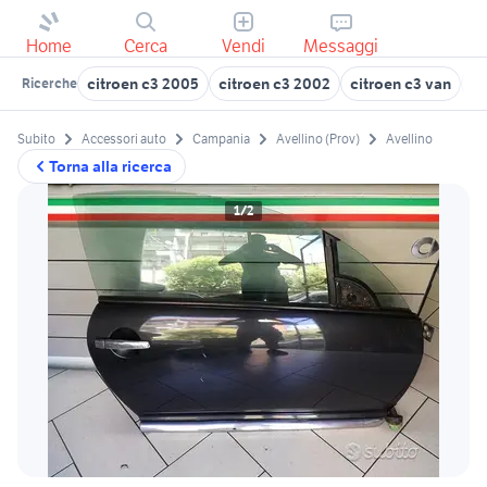
Home
Cerca
Vendi
Messaggi
citroen c3 2005
citroen c3 2002
citroen c3 van
ci
Ricerche
Subito
Accessori auto
Campania
Avellino (Prov)
Avellino
Torna alla ricerca
1/2