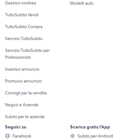
auto usate reggio emilia
toyota rav4
Gestisci cookies
Modelli auto
ford mondeo
auto usate pescara
Case vacanza
TuttoSubito Vendi
golf 8 usata
auto usate lecco
Uffici e Locali
TuttoSubito Compra
auto Puglia
auto usate economiche
commerciali
nissan silvia
lancia ypsilon 1.2
Servizio TuttoSubito
elettronica
per la casa e la
sports e hobby
Servizio TuttoSubito per
persona
Informatica
Animali
Professionisti
Arredamento e
Console e
Accessori per
Casalinghi
Inserisci annuncio
Videogiochi
animali
Elettrodomestici
Promuovi annuncio
Audio/Video
Musica e Film
Giardino e Fai da te
Consigli per la vendita
Fotografia
Libri e Riviste
Abbigliamento e
Negozi e Aziende
Telefonia
Strumenti Musicali
Accessori
Subito per le aziende
Sports
Tutto per i bambini
Seguici su
Scarica gratis l'App
Biciclette
Facebook
Subito per Android