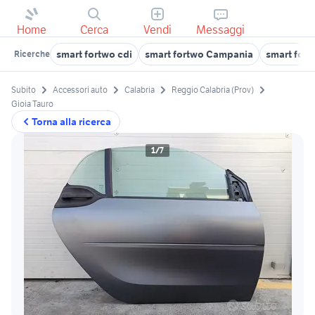
Home
Cerca
Vendi
Messaggi
smart fortwo cdi
smart fortwo Campania
smart fort
Ricerche
Subito
Accessori auto
Calabria
Reggio Calabria (Prov)
Gioia Tauro
Torna alla ricerca
1/7