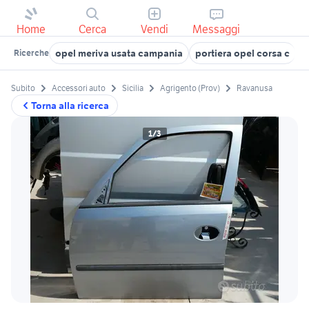
Home
Cerca
Vendi
Messaggi
opel meriva usata campania
portiera opel corsa c
o
Ricerche
Subito
Accessori auto
Sicilia
Agrigento (Prov)
Ravanusa
Torna alla ricerca
1/3