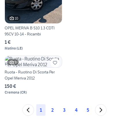
10
OPEL MERIVA B S10 1.3 CDTI
95CV 10-14 - Ricambi
1 €
Matino
(
LE
)
3
Ruota - Ruotino Di Scorta Per
Opel Meriva 2012
150 €
Cremona
(
CR
)
1
2
3
4
5