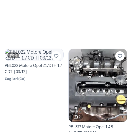
4
PBL022 Motore Opel Z17DTH 1.7
CDTI [03/12]
Cagliari
(
CA
)
5
PBL377 Motore Opel 1.4B