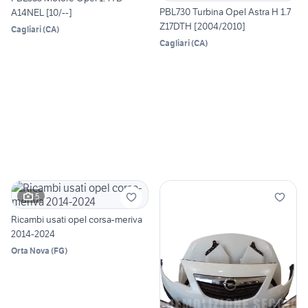
PBL730 Turbina Opel Astra H 1.7
A14NEL [10/--]
Z17DTH [2004/2010]
Cagliari
(
CA
)
Cagliari
(
CA
)
5
Ricambi usati opel corsa-meriva
2014-2024
Orta Nova
(
FG
)