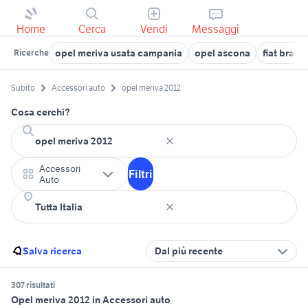
Home
Cerca
Vendi
Messaggi
opel meriva usata campania
opel ascona
fiat bravo
Ricerche
Subito
Accessori auto
opel meriva 2012
Cosa cerchi?
Accessori
Filtri
Auto
Salva ricerca
Dal più recente
307 risultati
Opel meriva 2012 in Accessori auto