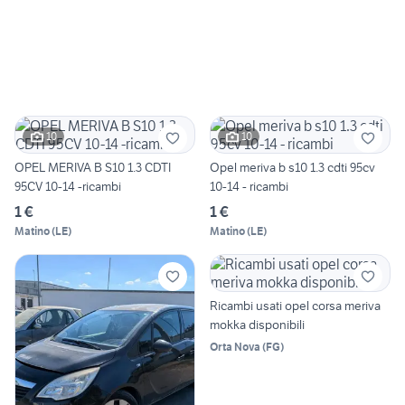
10
10
OPEL MERIVA B S10 1.3 CDTI
Opel meriva b s10 1.3 cdti 95cv
95CV 10-14 -ricambi
10-14 - ricambi
1 €
1 €
Matino
(
LE
)
Matino
(
LE
)
Ricambi usati opel corsa meriva
mokka disponibili
Orta Nova
(
FG
)