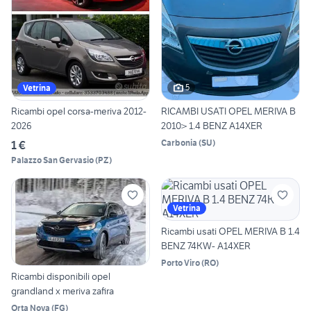
5
Vetrina
Ricambi opel corsa-meriva 2012-
RICAMBI USATI OPEL MERIVA B
2026
2010> 1.4 BENZ A14XER
Carbonia
(
SU
)
1 €
Palazzo San Gervasio
(
PZ
)
Vetrina
Ricambi usati OPEL MERIVA B 1.4
BENZ 74KW- A14XER
Porto Viro
(
RO
)
Ricambi disponibili opel
grandland x meriva zafira
Orta Nova
(
FG
)