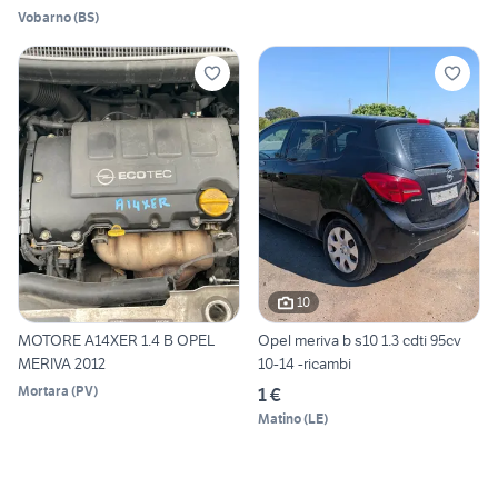
Vobarno
(
BS
)
10
MOTORE A14XER 1.4 B OPEL
Opel meriva b s10 1.3 cdti 95cv
MERIVA 2012
10-14 -ricambi
Mortara
(
PV
)
1 €
Matino
(
LE
)