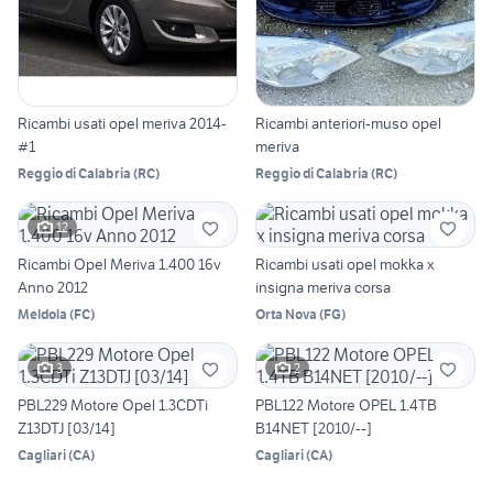
Ricambi usati opel meriva 2014-
Ricambi anteriori-muso opel
#1
meriva
Reggio di Calabria
(
RC
)
Reggio di Calabria
(
RC
)
12
Ricambi Opel Meriva 1.400 16v
Ricambi usati opel mokka x
Anno 2012
insigna meriva corsa
Meldola
(
FC
)
Orta Nova
(
FG
)
3
2
PBL229 Motore Opel 1.3CDTi
PBL122 Motore OPEL 1.4TB
Z13DTJ [03/14]
B14NET [2010/--]
Cagliari
(
CA
)
Cagliari
(
CA
)