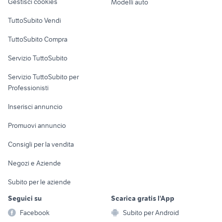
Gestisci cookies
Modelli auto
Case vacanza
TuttoSubito Vendi
Uffici e Locali
TuttoSubito Compra
commerciali
Servizio TuttoSubito
elettronica
per la casa e la
sports e hobby
Servizio TuttoSubito per
persona
Informatica
Animali
Professionisti
Arredamento e
Console e
Accessori per
Casalinghi
Inserisci annuncio
Videogiochi
animali
Elettrodomestici
Promuovi annuncio
Audio/Video
Musica e Film
Giardino e Fai da te
Consigli per la vendita
Fotografia
Libri e Riviste
Abbigliamento e
Negozi e Aziende
Telefonia
Strumenti Musicali
Accessori
Subito per le aziende
Sports
Tutto per i bambini
Seguici su
Scarica gratis l'App
Biciclette
Facebook
Subito per Android