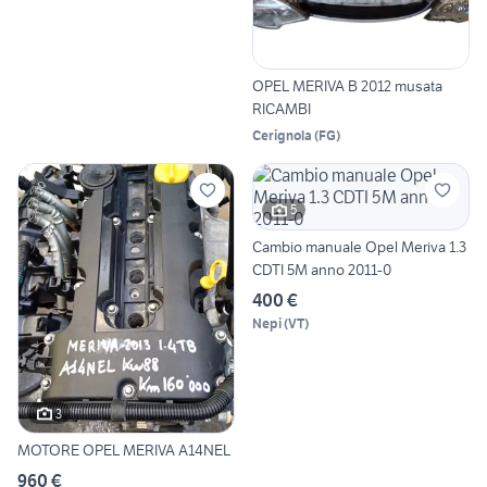
OPEL MERIVA B 2012 musata
RICAMBI
Cerignola
(
FG
)
5
Cambio manuale Opel Meriva 1.3
CDTI 5M anno 2011-0
400 €
Nepi
(
VT
)
3
MOTORE OPEL MERIVA A14NEL
960 €