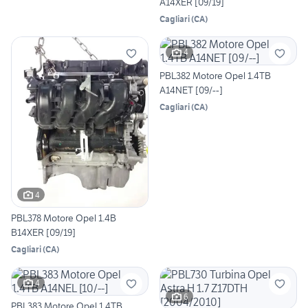
A14XER [09/19]
Cagliari
(
CA
)
4
PBL382 Motore Opel 1.4TB
A14NET [09/--]
Cagliari
(
CA
)
4
PBL378 Motore Opel 1.4B
B14XER [09/19]
Cagliari
(
CA
)
4
6
PBL383 Motore Opel 1.4TB