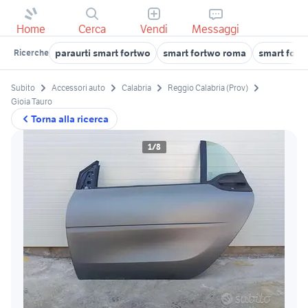
Home
Cerca
Vendi
Messaggi
paraurti smart fortwo
smart fortwo roma
smart fort
Ricerche
Subito
Accessori auto
Calabria
Reggio Calabria (Prov)
Gioia Tauro
Torna alla ricerca
1/8