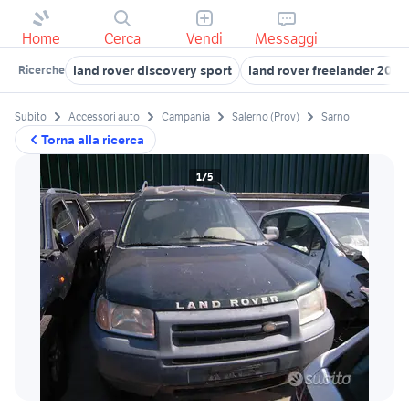
Home
Cerca
Vendi
Messaggi
land rover discovery sport
land rover freelander 2016
Ricerche
Subito
Accessori auto
Campania
Salerno (Prov)
Sarno
Torna alla ricerca
1/5