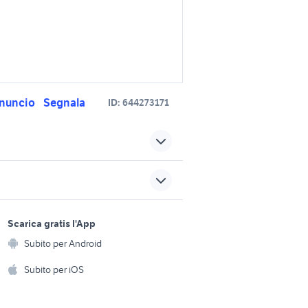
nuncio
Segnala
ID:
644273171
wagon
golf 3 1.9 tdi
bardia
fiat panda auto
i Venezia
fiat croma accessori auto
sports e hobby
Sicilia
a
Scarica gratis l'App
Animali
Subito per Android
aria
bmw 525tds accessori auto
ento e
Accessori per animali
hi
Subito per iOS
regalo auto Roma
Musica e Film
omestici
auto honda hr v