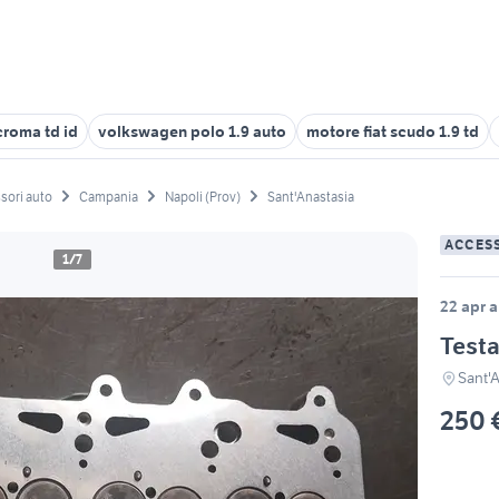
 croma td id
volkswagen polo 1.9 auto
motore fiat scudo 1.9 td
sori auto
Campania
Napoli (Prov)
Sant'Anastasia
ACCES
1/7
22 apr a
Testa
Sant'
250 