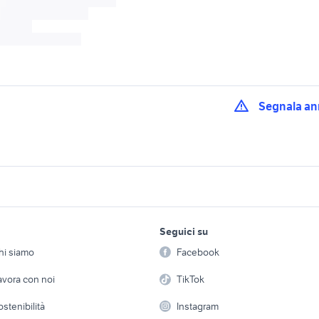
Segnala an
a prima serie
fiat croma emotion
fiat croma station 
uto
testata auto
fiat croma auto Lom
fiat croma auto Siracusa
fiat croma auto Friul
lavoro e servizi
elettronica
per la casa e la
a cht auto
provincia
Giulia
Seguici su
person
Offerte di lavoro
Informatica
a turbo ie accessori
hi siamo
Facebook
td auto Roma
auto fiat croma utilit
Arredam
etto
Servizi
Console e Videogiochi
Casaling
avora con noi
TikTok
deo
nissan silvia
golf 6
 a schiera
Candidati in cerca di
Audio/Video
Elettrod
rolla
ostenibilità
auto grandinate
Instagram
auto usate lecco
lavoro