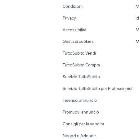
Accessori Moto
Terreni e rustic
Condizioni
M
Nautica
Garage e box
Privacy
I
Caravan e Camper
Loft, mansarde 
Accessibilità
M
Veicoli commerciali
Case vacanza
Gestisci cookies
M
Uffici e Locali
TuttoSubito Vendi
commerciali
TuttoSubito Compra
Servizio TuttoSubito
Servizio TuttoSubito per Professionisti
Inserisci annuncio
Promuovi annuncio
Consigli per la vendita
Negozi e Aziende