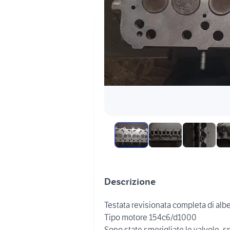
Descrizione
Testata revisionata completa di albe
Tipo motore 154c6/d1000
Sono state smerigliate le valvole, sp