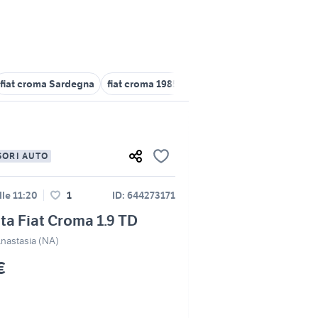
fiat croma Sardegna
fiat croma 1985
Fiat Croma
lada niva 1.9 
SORI AUTO
lle 11:20
1
ID: 644273171
ta Fiat Croma 1.9 TD
Anastasia (NA)
€