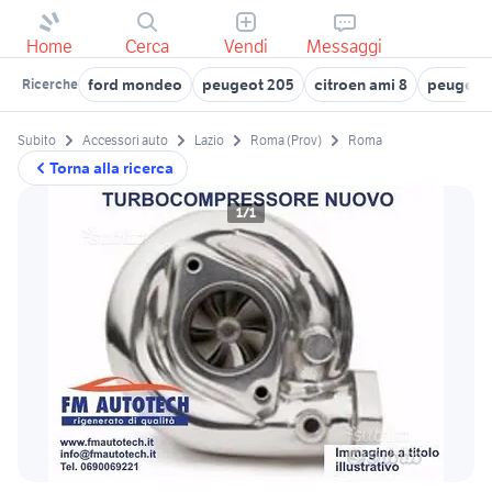
Home
Cerca
Vendi
Messaggi
ford mondeo
peugeot 205
citroen ami 8
peugeot
Ricerche
Subito
Accessori auto
Lazio
Roma (Prov)
Roma
Torna alla ricerca
1/1