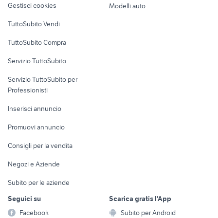
Gestisci cookies
Modelli auto
auto usate pescara
auto Puglia
Case vacanza
TuttoSubito Vendi
nissan silvia
auto usate reggio emilia
Uffici e Locali
auto usate mantova
auto Napoli provincia
TuttoSubito Compra
commerciali
regalo auto Roma
auto usate lecco
Servizio TuttoSubito
dacia sandero km 0
elettronica
per la casa e la
auto solo passaggio Campania
sports e hobby
Servizio TuttoSubito per
persona
Informatica
Animali
Professionisti
Arredamento e
Console e
Accessori per
Casalinghi
Inserisci annuncio
Videogiochi
animali
Elettrodomestici
Promuovi annuncio
Audio/Video
Musica e Film
Giardino e Fai da te
Consigli per la vendita
Fotografia
Libri e Riviste
Abbigliamento e
Negozi e Aziende
Telefonia
Strumenti Musicali
Accessori
Subito per le aziende
Sports
Tutto per i bambini
Seguici su
Scarica gratis l'App
Biciclette
Facebook
Subito per Android