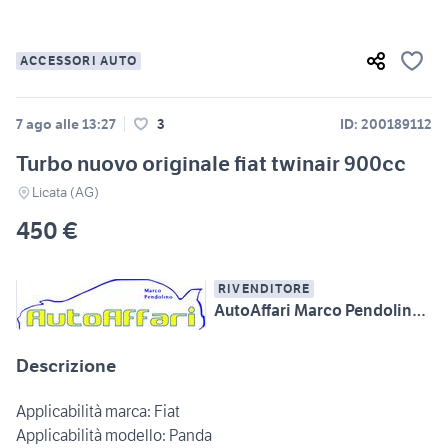
ACCESSORI AUTO
7 ago alle 13:27
3
ID: 200189112
Turbo nuovo originale fiat twinair 900cc
Licata (AG)
450 €
RIVENDITORE
AutoAffari Marco Pendolino SS115 km233 Licata (AG)
Descrizione
Applicabilità marca: Fiat
Applicabilità modello: Panda