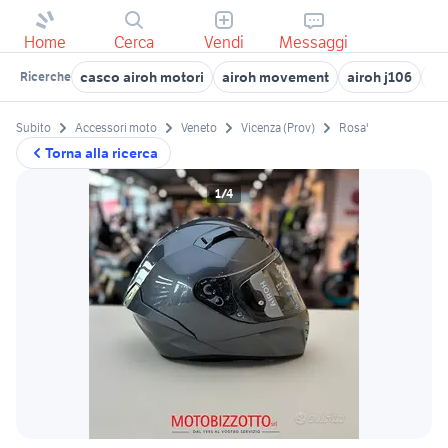
Home
Cerca
Vendi
Messaggi
casco airoh motori
airoh movement
airoh j106
air
Ricerche
Subito
Accessori moto
Veneto
Vicenza (Prov)
Rosa'
Torna alla ricerca
1/4