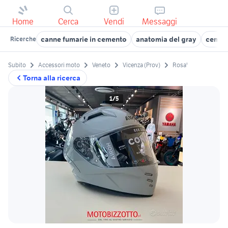
Home
Cerca
Vendi
Messaggi
canne fumarie in cemento
anatomia del gray
cement
Ricerche
Subito
Accessori moto
Veneto
Vicenza (Prov)
Rosa'
Torna alla ricerca
1/5