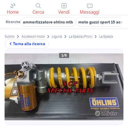
Home
Cerca
Vendi
Messaggi
ammortizzatore ohlins mtb
moto guzzi sport 15 acces
Ricerche
Subito
Accessori moto
Liguria
La Spezia (Prov)
La Spezia
Torna alla ricerca
1/6