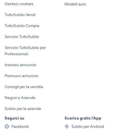
altro
Gestisci cookies
Modelli auto
piaggio liberty 50 4t
moto usate sanremo
Case vacanza
italjet 50 anni 70
vespa 125 usata bari
TuttoSubito Vendi
honda valkyrie
sh 125 usato cagliari
Uffici e Locali
TuttoSubito Compra
commerciali
vespa 90 ss
honda nc750x accessori moto
Servizio TuttoSubito
elettronica
per la casa e la
sports e hobby
Servizio TuttoSubito per
persona
Informatica
Animali
Professionisti
Arredamento e
Console e
Accessori per
Casalinghi
Inserisci annuncio
Videogiochi
animali
Elettrodomestici
Promuovi annuncio
Audio/Video
Musica e Film
Giardino e Fai da te
Consigli per la vendita
Fotografia
Libri e Riviste
Abbigliamento e
Negozi e Aziende
Telefonia
Strumenti Musicali
Accessori
Subito per le aziende
Sports
Tutto per i bambini
Seguici su
Scarica gratis l'App
Biciclette
Facebook
Subito per Android