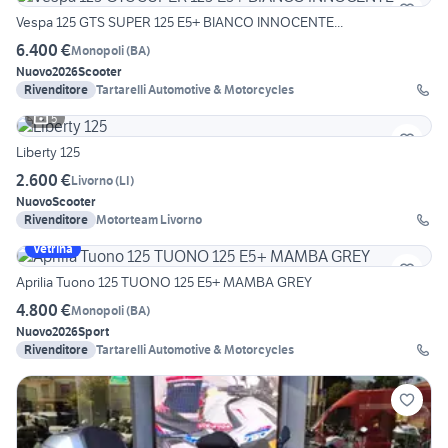
Vespa 125 GTS SUPER 125 E5+ BIANCO INNOCENTE...
6.400 €
Monopoli
(
BA
)
Nuovo
2026
Scooter
Rivenditore
Tartarelli Automotive & Motorcycles
5
Liberty 125
2.600 €
Livorno
(
LI
)
Nuovo
Scooter
Rivenditore
Motorteam Livorno
Vetrina
Aprilia Tuono 125 TUONO 125 E5+ MAMBA GREY
4.800 €
Monopoli
(
BA
)
Nuovo
2026
Sport
Rivenditore
Tartarelli Automotive & Motorcycles