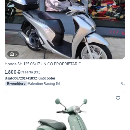
6
Honda SH 125 06/17 UNICO PROPRIETARIO
1.800 €
Caserta
(
CE
)
Usato
06/2017
41832 Km
Scooter
Rivenditore
Valentino Racing Srl