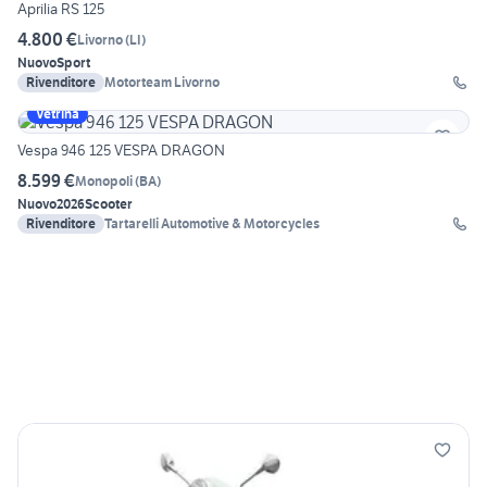
Aprilia RS 125
4.800 €
Livorno
(
LI
)
Nuovo
Sport
Rivenditore
Motorteam Livorno
Vetrina
Vespa 946 125 VESPA DRAGON
8.599 €
Monopoli
(
BA
)
Nuovo
2026
Scooter
Rivenditore
Tartarelli Automotive & Motorcycles