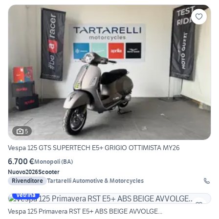
5
Vespa 125 GTS SUPERTECH E5+ GRIGIO OTTIMISTA MY26
6.700 €
Monopoli
(
BA
)
Nuovo
2026
Scooter
Rivenditore
Tartarelli Automotive & Motorcycles
Vetrina
Vespa 125 Primavera RST E5+ ABS BEIGE AVVOLGE...