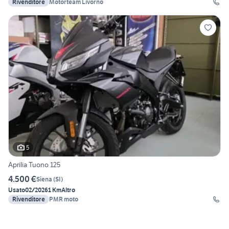
Rivenditore
Motorteam Livorno
5
Aprilia Tuono 125
4.500 €
Siena
(
SI
)
Usato
02/2026
1 Km
Altro
Rivenditore
PMR moto