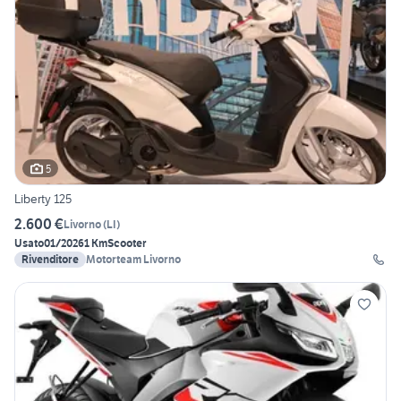
5
Liberty 125
2.600 €
Livorno
(
LI
)
Usato
01/2026
1 Km
Scooter
Rivenditore
Motorteam Livorno