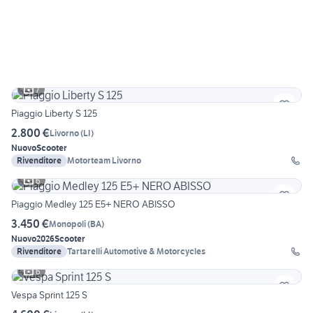
7
Piaggio Liberty S 125
2.800 €
Livorno
(
LI
)
Nuovo
Scooter
Rivenditore
Motorteam Livorno
6
Piaggio Medley 125 E5+ NERO ABISSO
3.450 €
Monopoli
(
BA
)
Nuovo
2026
Scooter
Rivenditore
Tartarelli Automotive & Motorcycles
6
Vespa Sprint 125 S