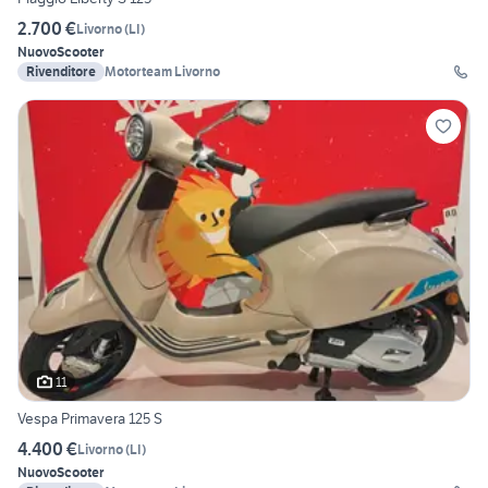
2.700 €
Livorno
(
LI
)
Nuovo
Scooter
Rivenditore
Motorteam Livorno
11
Vespa Primavera 125 S
4.400 €
Livorno
(
LI
)
Nuovo
Scooter