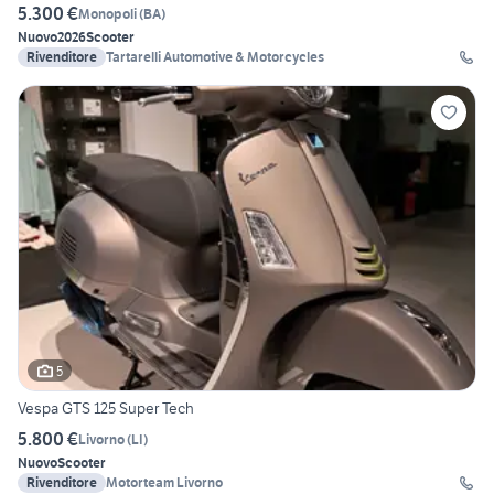
5.300 €
Monopoli
(
BA
)
Nuovo
2026
Scooter
Rivenditore
Tartarelli Automotive & Motorcycles
5
Vespa GTS 125 Super Tech
5.800 €
Livorno
(
LI
)
Nuovo
Scooter
Rivenditore
Motorteam Livorno