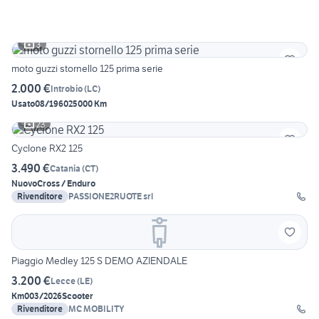
3
moto guzzi stornello 125 prima serie
2.000 €
Introbio
(
LC
)
Usato
08/1960
25000 Km
23
Cyclone RX2 125
3.490 €
Catania
(
CT
)
Nuovo
Cross / Enduro
Rivenditore
PASSIONE2RUOTE srl
Piaggio Medley 125 S DEMO AZIENDALE
3.200 €
Lecce
(
LE
)
Km0
03/2026
Scooter
Rivenditore
MC MOBILITY