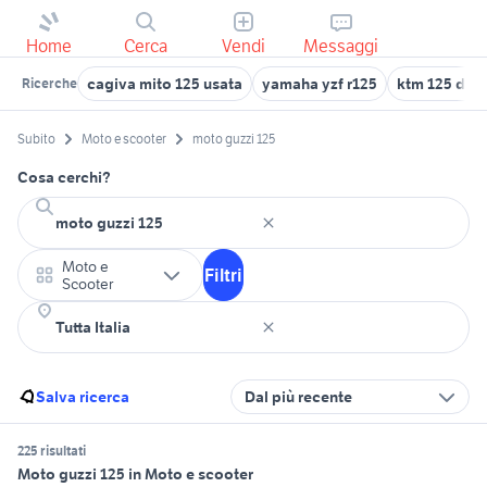
Home
Cerca
Vendi
Messaggi
cagiva mito 125 usata
yamaha yzf r125
ktm 125 duk
Ricerche
Subito
Moto e scooter
moto guzzi 125
Cosa cerchi?
Moto e
Filtri
Scooter
Salva ricerca
Dal più recente
225 risultati
Moto guzzi 125 in Moto e scooter