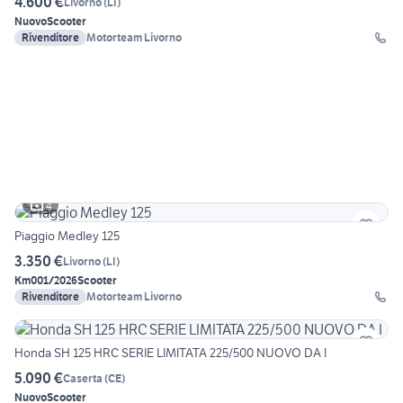
4.600 €
Livorno
(
LI
)
Nuovo
Scooter
Rivenditore
Motorteam Livorno
4
Piaggio Medley 125
3.350 €
Livorno
(
LI
)
Km0
01/2026
Scooter
Rivenditore
Motorteam Livorno
Honda SH 125 HRC SERIE LIMITATA 225/500 NUOVO DA I
5.090 €
Caserta
(
CE
)
Nuovo
Scooter