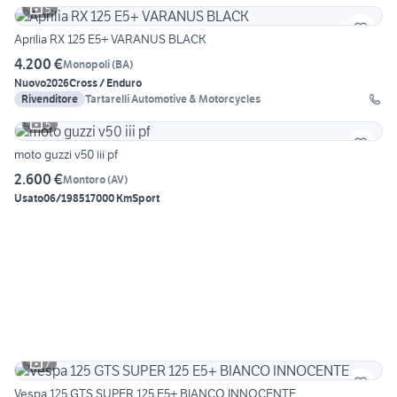
5
Aprilia RX 125 E5+ VARANUS BLACK
4.200 €
Monopoli
(
BA
)
Nuovo
2026
Cross / Enduro
Rivenditore
Tartarelli Automotive & Motorcycles
5
moto guzzi v50 iii pf
2.600 €
Montoro
(
AV
)
Usato
06/1985
17000 Km
Sport
7
Vespa 125 GTS SUPER 125 E5+ BIANCO INNOCENTE...