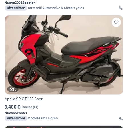
Nuovo
2026
Scooter
Rivenditore
Tartarelli Automotive & Motorcycles
5
Aprilia SR GT 125 Sport
3.400 €
Livorno
(
LI
)
Nuovo
Scooter
Rivenditore
Motorteam Livorno