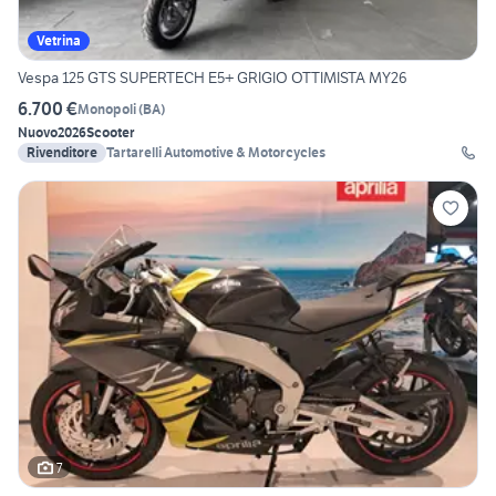
Vetrina
Vespa 125 GTS SUPERTECH E5+ GRIGIO OTTIMISTA MY26
6.700 €
Monopoli
(
BA
)
Nuovo
2026
Scooter
Rivenditore
Tartarelli Automotive & Motorcycles
7