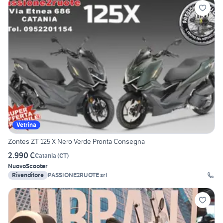
Vetrina
Zontes ZT 125 X Nero Verde Pronta Consegna
2.990 €
Catania
(
CT
)
Nuovo
Scooter
Rivenditore
PASSIONE2RUOTE srl