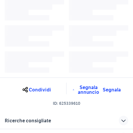
Segnala
Condividi
Segnala
annuncio
ID:
625339610
Ricerche consigliate
telaio sh 300
sh 300 a messina e provincia