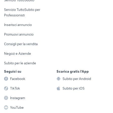
Servizio TuttoSubito
suzuki gsx s 750 usata
moto 125 usate sardegna
elettronica
per la casa e la
sports e hobby
ktm 690 usato
Servizio TuttoSubito per
persona
scarico panigale v4 usato
Informatica
Animali
Professionisti
Arredamento e
Console e
Accessori per
Casalinghi
Inserisci annuncio
Videogiochi
animali
Elettrodomestici
Promuovi annuncio
Audio/Video
Musica e Film
Giardino e Fai da te
Consigli per la vendita
Fotografia
Libri e Riviste
Abbigliamento e
Negozi e Aziende
Telefonia
Strumenti Musicali
Accessori
Subito per le aziende
Sports
Tutto per i bambini
Seguici su
Scarica gratis l'App
Biciclette
Facebook
Subito per Android
Collezionismo
TikTok
Subito per iOS
Instagram
YouTube