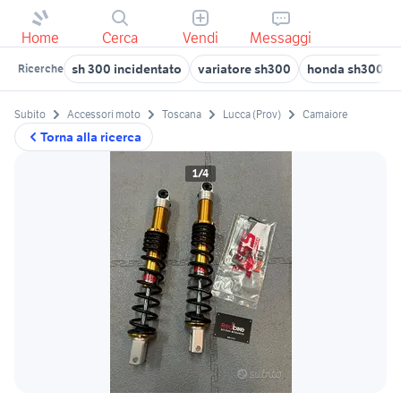
Home
Cerca
Vendi
Messaggi
sh 300 incidentato
variatore sh300
honda sh300
Ricerche
Subito
Accessori moto
Toscana
Lucca (Prov)
Camaiore
Torna alla ricerca
1/4