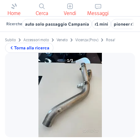
Home
Cerca
Vendi
Messaggi
auto solo passaggio Campania
r1 mini
pioneer r1
Ricerche
Subito
Accessori moto
Veneto
Vicenza (Prov)
Rosa'
Torna alla ricerca
1/3