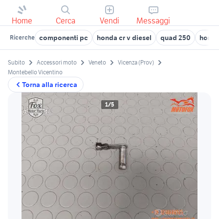
Home
Cerca
Vendi
Messaggi
componenti pc
honda cr v diesel
quad 250
honda
Ricerche
Subito
Accessori moto
Veneto
Vicenza (Prov)
Montebello Vicentino
Torna alla ricerca
1/5