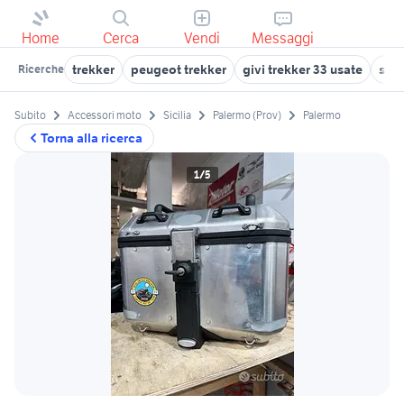
Home
Cerca
Vendi
Messaggi
trekker
peugeot trekker
givi trekker 33 usate
scar
Ricerche
Subito
Accessori moto
Sicilia
Palermo (Prov)
Palermo
Torna alla ricerca
1/5