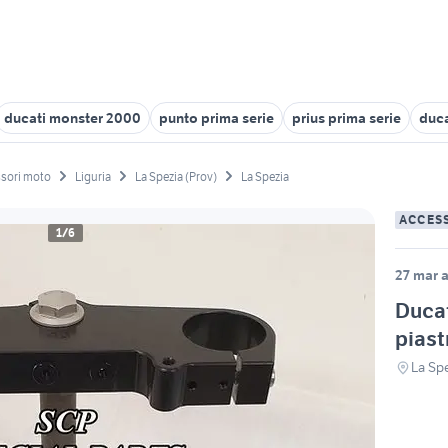
ducati monster 2000
punto prima serie
prius prima serie
duca
sori moto
Liguria
La Spezia (Prov)
La Spezia
ACCES
1/6
27 mar a
Ducat
piast
La Spe