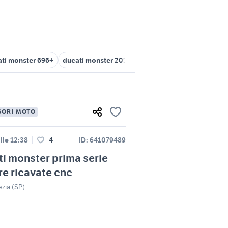
ti monster 696+
ducati monster 2015
ducati monster in sicilia
SORI MOTO
lle 12:38
4
ID: 641079489
i monster prima serie
re ricavate cnc
zia (SP)