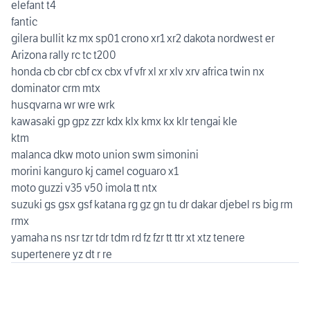
elefant t4
fantic
gilera bullit kz mx sp01 crono xr1 xr2 dakota nordwest er
Arizona rally rc tc t200
honda cb cbr cbf cx cbx vf vfr xl xr xlv xrv africa twin nx
dominator crm mtx
husqvarna wr wre wrk
kawasaki gp gpz zzr kdx klx kmx kx klr tengai kle
ktm
malanca dkw moto union swm simonini
morini kanguro kj camel coguaro x1
moto guzzi v35 v50 imola tt ntx
suzuki gs gsx gsf katana rg gz gn tu dr dakar djebel rs big rm
rmx
yamaha ns nsr tzr tdr tdm rd fz fzr tt ttr xt xtz tenere
supertenere yz dt r re