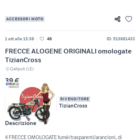
ACCESSORI MOTO
1 ott alle 13:36
46
ID: 513681433
FRECCE ALOGENE ORIGINALI omologate
TizianCross
Gallipoli (LE)
39 €
RIVENDITORE
TizianCross
Descrizione
4 FRECCE OMOLOGATE fumè/trasparenti/arancioni, di