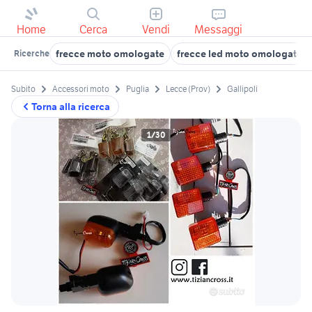
Home
Cerca
Vendi
Messaggi
frecce moto omologate
frecce led moto omologate
Ricerche
Subito
Accessori moto
Puglia
Lecce (Prov)
Gallipoli
Torna alla ricerca
1/30