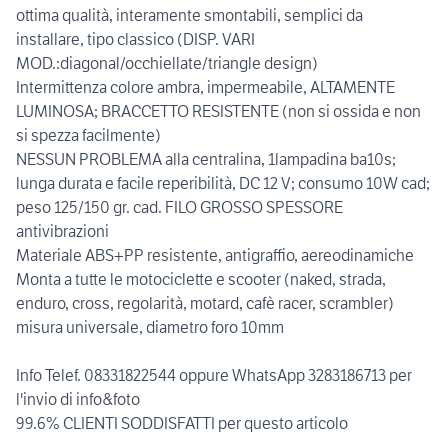
ottima qualità, interamente smontabili, semplici da
installare, tipo classico (DISP. VARI
MOD.:diagonal/occhiellate/triangle design)
Intermittenza colore ambra, impermeabile, ALTAMENTE
LUMINOSA; BRACCETTO RESISTENTE (non si ossida e non
si spezza facilmente)
NESSUN PROBLEMA alla centralina, 1lampadina ba10s;
lunga durata e facile reperibilità, DC 12 V; consumo 10W cad;
peso 125/150 gr. cad. FILO GROSSO SPESSORE
antivibrazioni
Materiale ABS+PP resistente, antigraffio, aereodinamiche
Monta a tutte le motociclette e scooter (naked, strada,
enduro, cross, regolarità, motard, cafè racer, scrambler)
misura universale, diametro foro 10mm
Info Telef. 08331822544 oppure WhatsApp 3283186713 per
l'invio di info&foto
99.6% CLIENTI SODDISFATTI per questo articolo