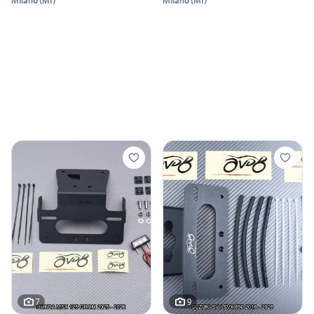
Milano
(
MI
)
Milano
(
MI
)
7
9