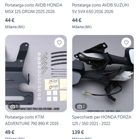
Portatarga corto AVDB HONDA
Portatarga corto AVDB SUZUKI
MSX 125 GROM 2025 2026
SV SVX 650 2016 2026
44 €
44 €
Milano
(
MI
)
Milano
(
MI
)
5
2
Portatarga corto KTM
Specchietti per HONDA FORZA
ADVENTURE 790 890 R 2019
125 / 350 2021 - 2022
2025
49 €
139 €
Milano
(
MI
)
Milano
(
MI
)