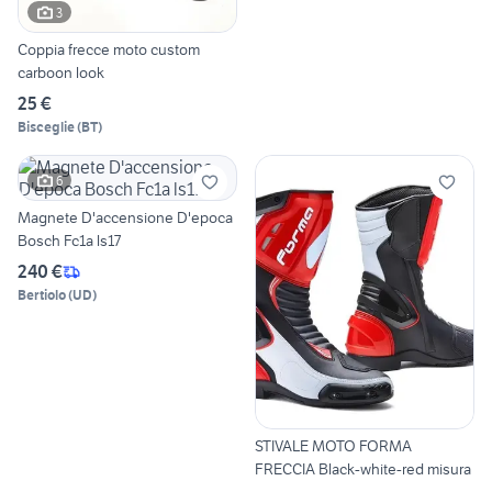
3
Coppia frecce moto custom
carboon look
25 €
Bisceglie
(
BT
)
6
Magnete D'accensione D'epoca
Bosch Fc1a ls17
240 €
Bertiolo
(
UD
)
STIVALE MOTO FORMA
FRECCIA Black-white-red misura