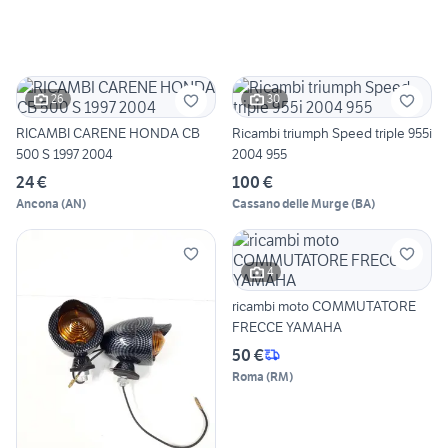
26
30
RICAMBI CARENE HONDA CB
Ricambi triumph Speed triple 955i
500 S 1997 2004
2004 955
24 €
100 €
Ancona
(
AN
)
Cassano delle Murge
(
BA
)
4
ricambi moto COMMUTATORE
FRECCE YAMAHA
50 €
Roma
(
RM
)