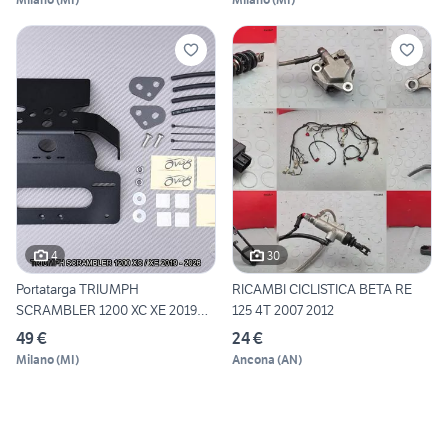
4
30
Portatarga TRIUMPH
RICAMBI CICLISTICA BETA RE
SCRAMBLER 1200 XC XE 2019
125 4T 2007 2012
2026
49 €
24 €
Milano
(
MI
)
Ancona
(
AN
)