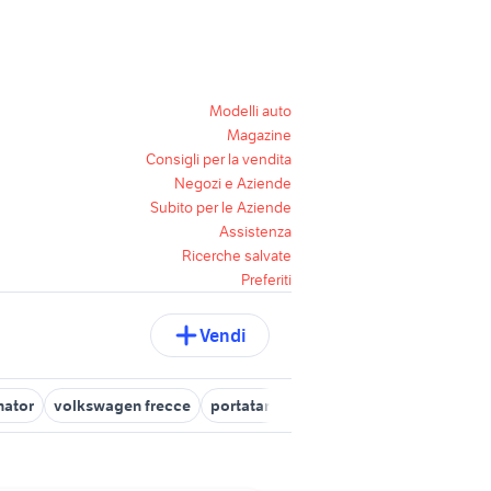
Modelli auto
Magazine
Consigli per la vendita
Negozi e Aziende
Subito per le Aziende
Assistenza
Ricerche salvate
Preferiti
Vendi
nator
volkswagen frecce
portatarga con frecce
freccia sx
f