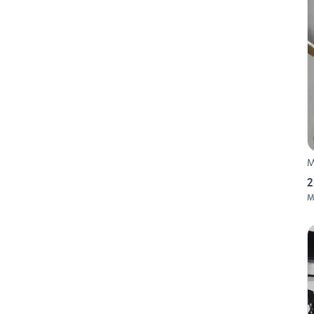
M
2
M