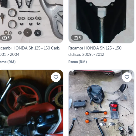
5
5
icambi HONDA Sh 125 - 150 Carb.
Ricambi HONDA Sh 125 - 150
001 > 2004
d.disco 2009 > 2012
oma
(
RM
)
Roma
(
RM
)