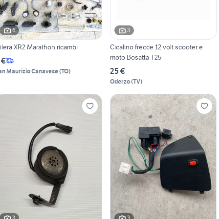
6
3
ilera XR2 Marathon ricambi
Cicalino frecce 12 volt scooter e
moto Bosatta T25
 €
25 €
an Maurizio Canavese
(
TO
)
Oderzo
(
TV
)
3
3