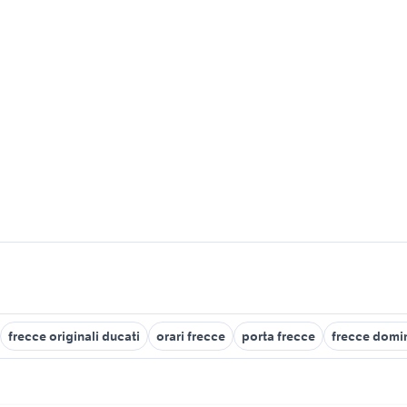
frecce originali ducati
orari frecce
porta frecce
frecce domi