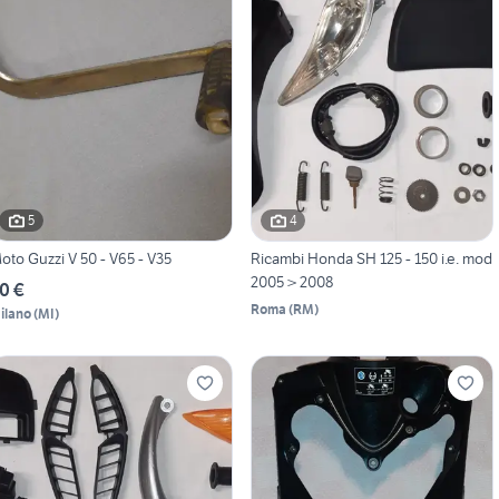
5
4
oto Guzzi V 50 - V65 - V35
Ricambi Honda SH 125 - 150 i.e. mod
2005 > 2008
0 €
Roma
(
RM
)
ilano
(
MI
)