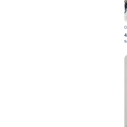
G
4
S