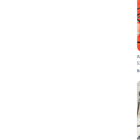
I
5
B