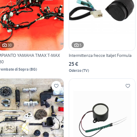
30
5
MPIANTO YAMAHA TMAX T-MAX
Intermittenza frecce Italjet Formula
30
25 €
rembate di Sopra
(
BG
)
Oderzo
(
TV
)