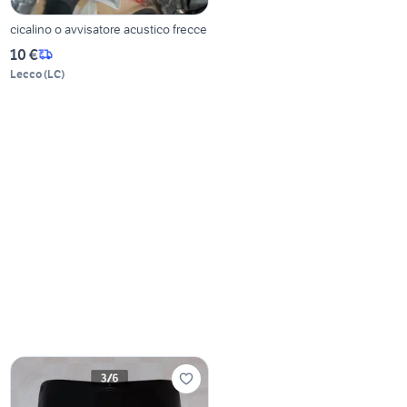
cicalino o avvisatore acustico frecce
10 €
Lecco
(
LC
)