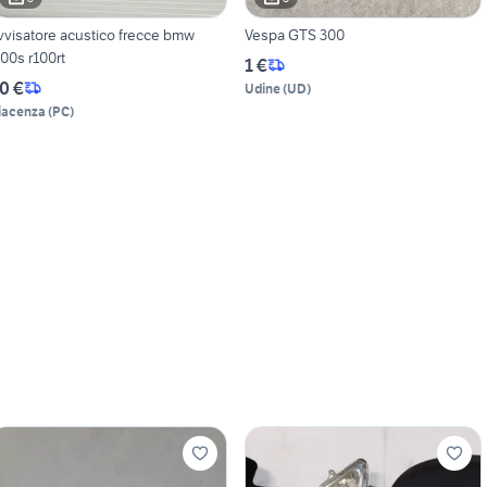
vvisatore acustico frecce bmw
Vespa GTS 300
100s r100rt
1 €
0 €
Udine
(
UD
)
iacenza
(
PC
)