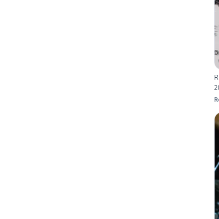
R
2
R