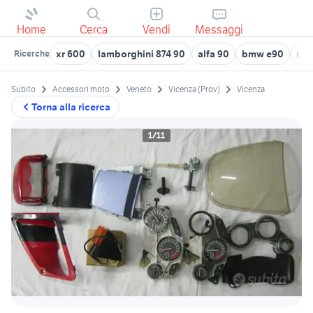
Home
Cerca
Vendi
Messaggi
xr 600
lamborghini 874 90
alfa 90
bmw e90
mtb
Ricerche
Subito
Accessori moto
Veneto
Vicenza (Prov)
Vicenza
Torna alla ricerca
1/11