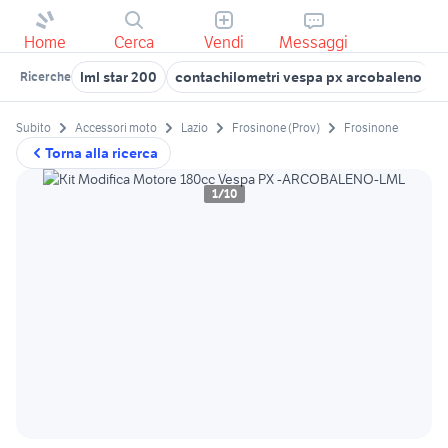
Home
Cerca
Vendi
Messaggi
lml star 200
contachilometri vespa px arcobaleno
t
Ricerche
Subito
Accessori moto
Lazio
Frosinone (Prov)
Frosinone
Torna alla ricerca
1/10