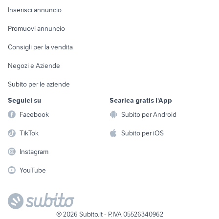
cafe racer usate
harley davidson 883
Console e
Accessori per
Casalinghi
Inserisci annuncio
Videogiochi
animali
Elettrodomestici
Promuovi annuncio
Audio/Video
Musica e Film
Giardino e Fai da te
Consigli per la vendita
Fotografia
Libri e Riviste
Abbigliamento e
Negozi e Aziende
Telefonia
Strumenti Musicali
Accessori
Subito per le aziende
Sports
Tutto per i bambini
Seguici su
Scarica gratis l'App
Biciclette
Facebook
Subito per Android
Collezionismo
TikTok
Subito per iOS
Instagram
YouTube
©
2026
Subito.it - P.IVA 05526340962