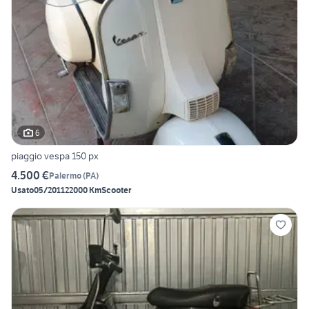
6
piaggio vespa 150 px
4.500 €
Palermo
(
PA
)
Usato
05/2011
22000 Km
Scooter