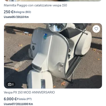
Marmitta Piaggio con catalizzatore vespa 150
250 €
Bologna
(
BO
)
Usato
05/2011
0 Km
6
Vespa PX 150 MOD ANNIVERSARIO
6.000 €
Pistoia
(
PT
)
Usato
07/2011
1000 Km