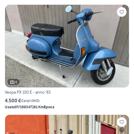
6
Vespa PX 150 E - anno '83
4.500 €
Carpi
(
MO
)
Usato
07/1983
47261 Km
Epoca