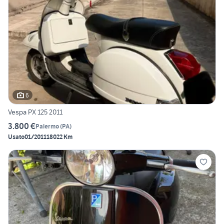
6
Vespa PX 125 2011
3.800 €
Palermo
(
PA
)
Usato
01/2011
18022 Km