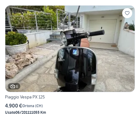
6
Piaggio Vespa PX 125
4.900 €
Ortona
(
CH
)
Usato
06/2011
11055 Km