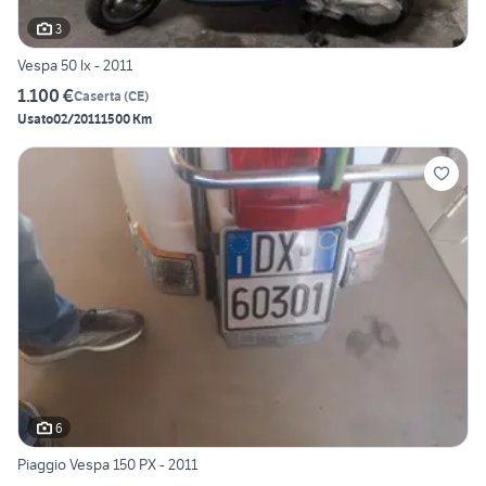
3
Vespa 50 lx - 2011
1.100 €
Caserta
(
CE
)
Usato
02/2011
1500 Km
6
Piaggio Vespa 150 PX - 2011