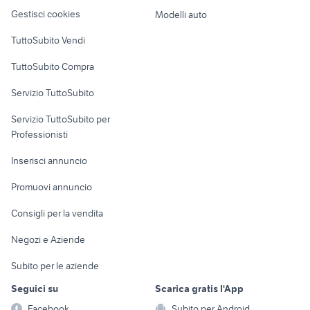
Veicoli commerciali
altro
Gestisci cookies
Modelli auto
Case vacanza
TuttoSubito Vendi
Uffici e Locali
TuttoSubito Compra
commerciali
Servizio TuttoSubito
elettronica
per la casa e la
sports e hobby
Servizio TuttoSubito per
persona
Informatica
Animali
Professionisti
Arredamento e
Console e
Accessori per
Casalinghi
Inserisci annuncio
Videogiochi
animali
Elettrodomestici
Promuovi annuncio
Audio/Video
Musica e Film
Giardino e Fai da te
Consigli per la vendita
Fotografia
Libri e Riviste
Abbigliamento e
Negozi e Aziende
Telefonia
Strumenti Musicali
Accessori
Subito per le aziende
Sports
Tutto per i bambini
Seguici su
Scarica gratis l'App
Biciclette
Facebook
Subito per Android