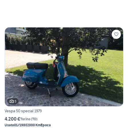
5
Vespa 50 special 1979
4.200 €
Torino
(
TO
)
Usato
01/1980
2000 Km
Epoca