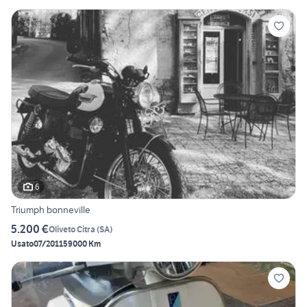
6
Triumph bonneville
5.200 €
Oliveto Citra
(
SA
)
Usato
07/2011
59000 Km