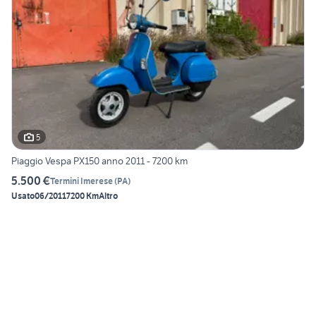
5
Piaggio Vespa PX150 anno 2011 - 7200 km
5.500 €
Termini Imerese
(
PA
)
Usato
06/2011
7200 Km
Altro