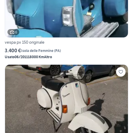
6
vespa px 150 originale
3.400 €
Isola delle Femmine
(
PA
)
Usato
06/2011
18000 Km
Altro