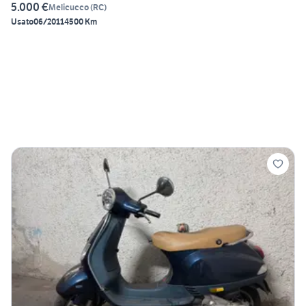
5.000 €
Melicucco
(
RC
)
Usato
06/2011
4500 Km