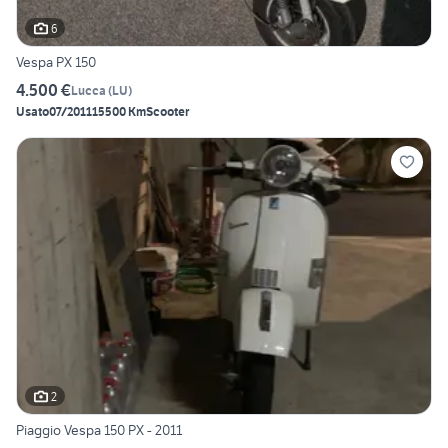
6
Vespa PX 150
4.500 €
Lucca
(
LU
)
Usato
07/2011
15500 Km
Scooter
2
Piaggio Vespa 150 PX - 2011