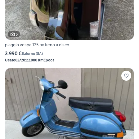
5
piaggio vespa 125 px freno a disco
3.990 €
Salerno
(
SA
)
Usato
02/2011
1000 Km
Epoca