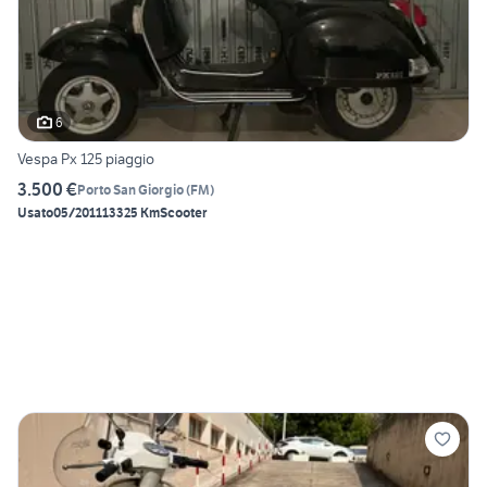
6
Vespa Px 125 piaggio
3.500 €
Porto San Giorgio
(
FM
)
Usato
05/2011
13325 Km
Scooter