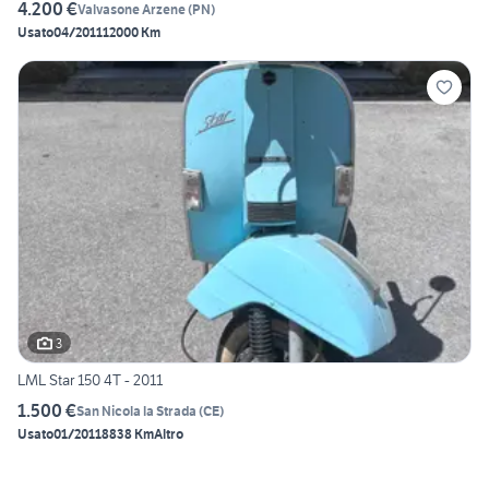
4.200 €
Valvasone Arzene
(
PN
)
Usato
04/2011
12000 Km
3
LML Star 150 4T - 2011
1.500 €
San Nicola la Strada
(
CE
)
Usato
01/2011
8838 Km
Altro