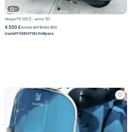
6
Vespa PX 150 E - anno '83
4.500 €
Anzola dell'Emilia
(
BO
)
Usato
07/1983
47261 Km
Epoca