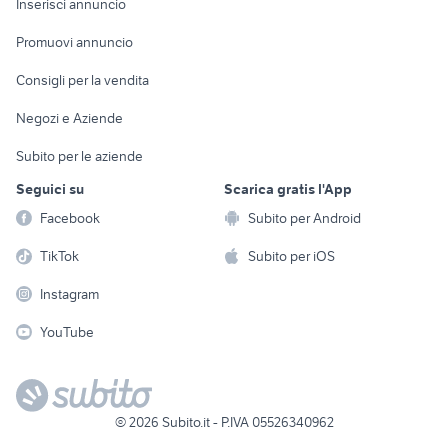
Casalinghi
Inserisci annuncio
Videogiochi
animali
Elettrodomestici
Promuovi annuncio
Audio/Video
Musica e Film
Giardino e Fai da te
Consigli per la vendita
Fotografia
Libri e Riviste
Abbigliamento e
Negozi e Aziende
Telefonia
Strumenti Musicali
Accessori
Subito per le aziende
Sports
Tutto per i bambini
Seguici su
Scarica gratis l'App
Biciclette
Facebook
Subito per Android
Collezionismo
TikTok
Subito per iOS
Instagram
YouTube
©
2026
Subito.it - P.IVA 05526340962