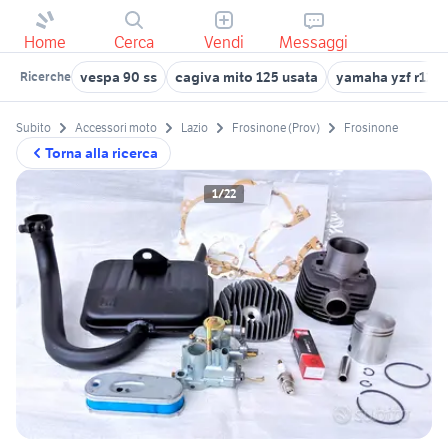
Home
Cerca
Vendi
Messaggi
vespa 90 ss
cagiva mito 125 usata
yamaha yzf r125
Ricerche
Subito
Accessori moto
Lazio
Frosinone (Prov)
Frosinone
Torna alla ricerca
1/22