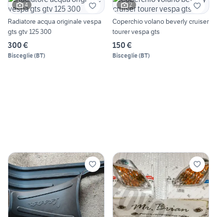
4
2
Radiatore acqua originale vespa
Coperchio volano beverly cruiser
gts gtv 125 300
tourer vespa gts
300 €
150 €
Bisceglie
(
BT
)
Bisceglie
(
BT
)