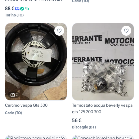
Corio
(
TO
)
88 €
Torino
(
TO
)
2
Cerchio vespa Gts 300
Termostato acqua beverly vespa
gts 125 200 300
Corio
(
TO
)
56 €
Bisceglie
(
BT
)