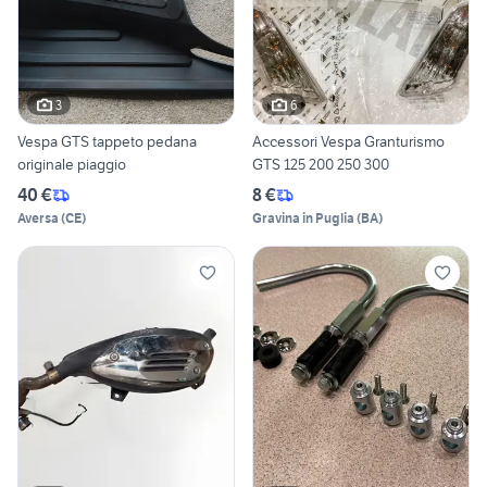
3
6
Vespa GTS tappeto pedana
Accessori Vespa Granturismo
originale piaggio
GTS 125 200 250 300
40 €
8 €
Aversa
(
CE
)
Gravina in Puglia
(
BA
)