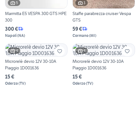
5
3
Marmitta E5 VESPA 300 GTS HPE
Staffe parabrezza cruiser Vespa
300
GTS
300 €
59 €
Napoli
(
NA
)
Cormano
(
MI
)
4
4
Microrelè devio 12V 30-10A
Microrelè devio 12V 30-10A
Piaggio 1D001636
Piaggio 1D001636
15 €
15 €
Oderzo
(
TV
)
Oderzo
(
TV
)