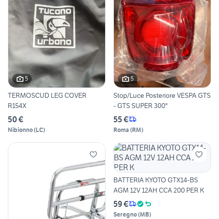
5
5
TERMOSCUD LEG COVER
Stop/Luce Posteriore VESPA GTS
R154X
- GTS SUPER 300"
50 €
55 €
Nibionno
(
LC
)
Roma
(
RM
)
BATTERIA KYOTO GTX14-BS
AGM 12V 12AH CCA 200 PER K
59 €
Seregno
(
MB
)