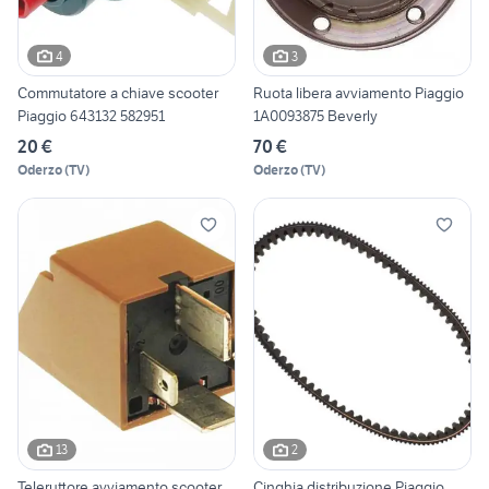
4
3
Commutatore a chiave scooter
Ruota libera avviamento Piaggio
Piaggio 643132 582951
1A0093875 Beverly
20 €
70 €
Oderzo
(
TV
)
Oderzo
(
TV
)
13
2
Teleruttore avviamento scooter
Cinghia distribuzione Piaggio