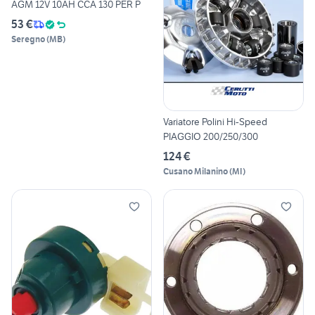
AGM 12V 10AH CCA 130 PER P
53 €
Seregno
(
MB
)
Variatore Polini Hi-Speed
PIAGGIO 200/250/300
124 €
Cusano Milanino
(
MI
)