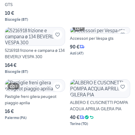
GTS
10 €
Bisceglie
(
BT
)
4
Accessori per Vespa gts
90 €
5216918 frizione e campana ø 134
Asti
(
AT
)
BEVERLY VESPA 300
164 €
Bisceglie
(
BT
)
3
Pastiglie freni gilera peugeot
ALBERO E CUSCINETTI POMPA
piaggio aprilia
ACQUA APRILIA GILERA PIA
16 €
40 €
Palermo
(
PA
)
Torino
(
TO
)