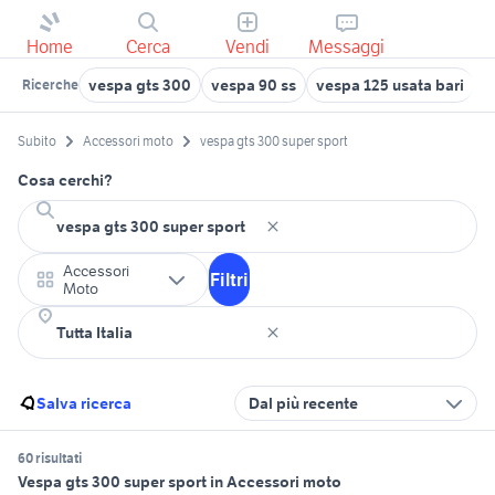
Home
Cerca
Vendi
Messaggi
vespa gts 300
vespa 90 ss
vespa 125 usata bari
v
Ricerche
Subito
Accessori moto
vespa gts 300 super sport
Cosa cerchi?
Accessori
Filtri
Moto
Salva ricerca
Dal più recente
60 risultati
Vespa gts 300 super sport in Accessori moto