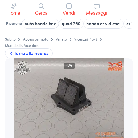
Home
Cerca
Vendi
Messaggi
auto honda hr v
quad 250
honda cr v diesel
cr 25
Ricerche
Subito
Accessori moto
Veneto
Vicenza (Prov)
Montebello Vicentino
Torna alla ricerca
1/9