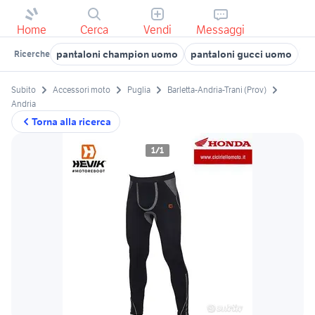
Home
Cerca
Vendi
Messaggi
pantaloni champion uomo
pantaloni gucci uomo
pa
Ricerche
Subito
Accessori moto
Puglia
Barletta-Andria-Trani (Prov)
Andria
Torna alla ricerca
1/1