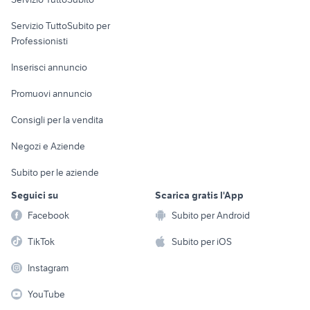
elettronica
per la casa e la
sports e hobby
Servizio TuttoSubito per
persona
Informatica
Animali
Professionisti
Arredamento e
Console e
Accessori per
Casalinghi
Inserisci annuncio
Videogiochi
animali
Elettrodomestici
Promuovi annuncio
Audio/Video
Musica e Film
Giardino e Fai da te
Consigli per la vendita
Fotografia
Libri e Riviste
Abbigliamento e
Negozi e Aziende
Telefonia
Strumenti Musicali
Accessori
Subito per le aziende
Sports
Tutto per i bambini
Seguici su
Scarica gratis l'App
Biciclette
Facebook
Subito per Android
Collezionismo
TikTok
Subito per iOS
Instagram
YouTube