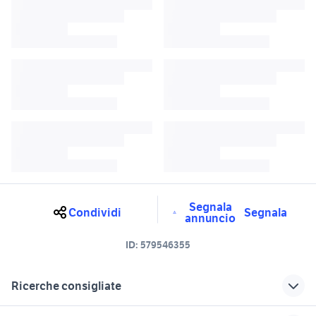
Segnala
Condividi
Segnala
annuncio
ID:
579546355
Ricerche consigliate
Pantaloni e jeans Karpos uomo
Pantaloni e jeans Amiri uomo