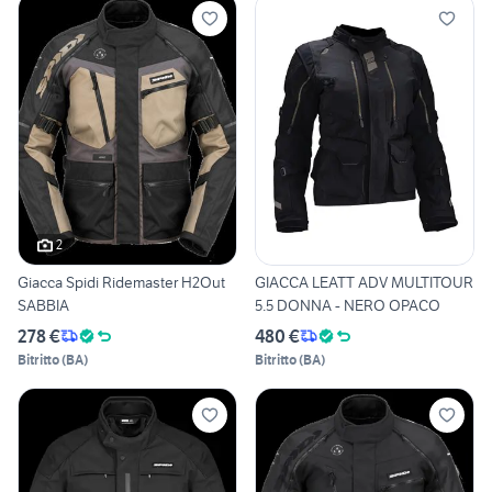
2
Giacca Spidi Ridemaster H2Out
GIACCA LEATT ADV MULTITOUR
SABBIA
5.5 DONNA - NERO OPACO
278 €
480 €
Bitritto
(
BA
)
Bitritto
(
BA
)