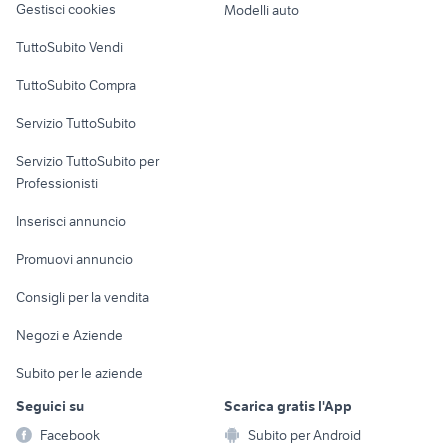
Gestisci cookies
Modelli auto
Case vacanza
TuttoSubito Vendi
Uffici e Locali
TuttoSubito Compra
commerciali
Servizio TuttoSubito
elettronica
per la casa e la
sports e hobby
Servizio TuttoSubito per
persona
Informatica
Animali
Professionisti
Arredamento e
Console e
Accessori per
Casalinghi
Inserisci annuncio
Videogiochi
animali
Elettrodomestici
Promuovi annuncio
Audio/Video
Musica e Film
Giardino e Fai da te
Consigli per la vendita
Fotografia
Libri e Riviste
Abbigliamento e
Negozi e Aziende
Telefonia
Strumenti Musicali
Accessori
Subito per le aziende
Sports
Tutto per i bambini
Seguici su
Scarica gratis l'App
Biciclette
Facebook
Subito per Android