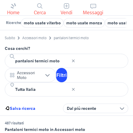
Home
Cerca
Vendi
Messaggi
moto usate viterbo
moto usate monza
moto usate t
Ricerche
Subito
Accessori moto
pantaloni termici moto
Cosa cerchi?
Accessori
Filtri
Moto
Salva ricerca
Dal più recente
487 risultati
Pantaloni termici moto in Accessori moto