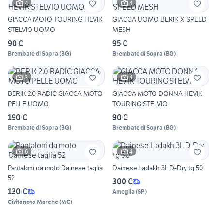
4
4
GIACCA MOTO TOURING HEVIK
GIACCA UOMO BERIK X-SPEED
STELVIO UOMO
MESH
90 €
95 €
Brembate di Sopra
(
BG
)
Brembate di Sopra
(
BG
)
3
4
BERIK 2.0 RADIC GIACCA MOTO
GIACCA MOTO DONNA HEVIK
PELLE UOMO
TOURING STELVIO
190 €
90 €
Brembate di Sopra
(
BG
)
Brembate di Sopra
(
BG
)
6
4
Pantaloni da moto Dainese taglia
Dainese Ladakh 3L D-Dry tg 50
52
300 €
130 €
Ameglia
(
SP
)
Civitanova Marche
(
MC
)