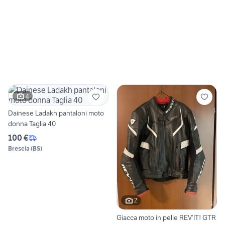
4
Dainese Ladakh pantaloni moto
donna Taglia 40
100 €
Brescia
(
BS
)
2
Giacca moto in pelle REV’IT! GTR