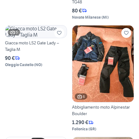
TG48
80 €
Novate Milanese
(
MI
)
5
Giacca moto LS2 Gate Lady –
Taglia M
90 €
Oleggio Castello
(
NO
)
6
Abbigliamento moto Alpinestar
Boulder
1.290 €
Follonica
(
GR
)