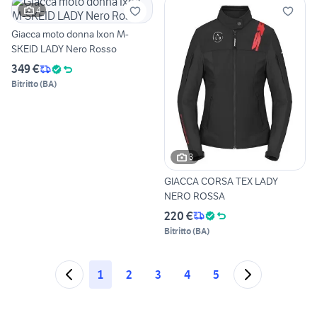
4
Giacca moto donna Ixon M-
SKEID LADY Nero Rosso
349 €
Bitritto
(
BA
)
3
GIACCA CORSA TEX LADY
NERO ROSSA
220 €
Bitritto
(
BA
)
1
2
3
4
5