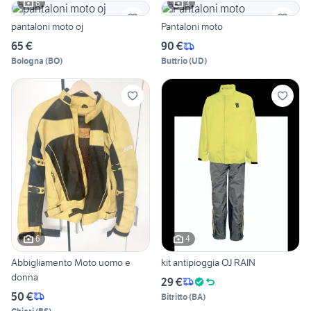
6
3
pantaloni moto oj
Pantaloni moto
65 €
90 €
Bologna
(
BO
)
Buttrio
(
UD
)
6
4
Abbigliamento Moto uomo e
kit antipioggia OJ RAIN
donna
29 €
50 €
Bitritto
(
BA
)