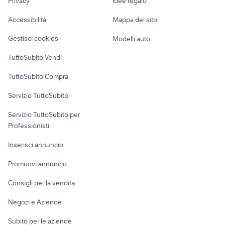
Privacy
Idee regalo
Garage e box
fissore magnum accessori auto
triumph trophy 900
Caravan e Camper
Accessibilità
Mappa del sito
Loft, mansarde e
Veicoli commerciali
altro
Gestisci cookies
Modelli auto
Case vacanza
TuttoSubito Vendi
Uffici e Locali
TuttoSubito Compra
commerciali
Servizio TuttoSubito
elettronica
per la casa e la
sports e hobby
Servizio TuttoSubito per
persona
Informatica
Animali
Professionisti
Arredamento e
Console e
Accessori per
Casalinghi
Inserisci annuncio
Videogiochi
animali
Elettrodomestici
Promuovi annuncio
Audio/Video
Musica e Film
Giardino e Fai da te
Consigli per la vendita
Fotografia
Libri e Riviste
Abbigliamento e
Negozi e Aziende
Telefonia
Strumenti Musicali
Accessori
Subito per le aziende