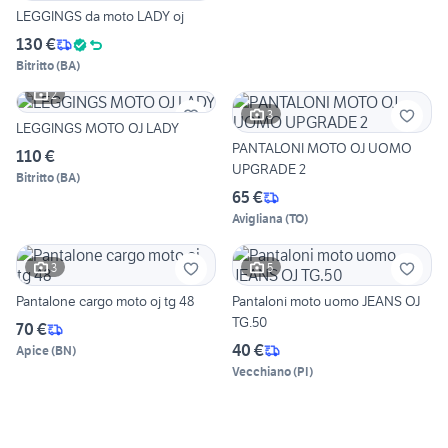
LEGGINGS da moto LADY oj
130 €
Bitritto
(
BA
)
2
3
LEGGINGS MOTO OJ LADY
PANTALONI MOTO OJ UOMO
110 €
UPGRADE 2
Bitritto
(
BA
)
65 €
Avigliana
(
TO
)
3
5
Pantalone cargo moto oj tg 48
Pantaloni moto uomo JEANS OJ
TG.50
70 €
40 €
Apice
(
BN
)
Vecchiano
(
PI
)