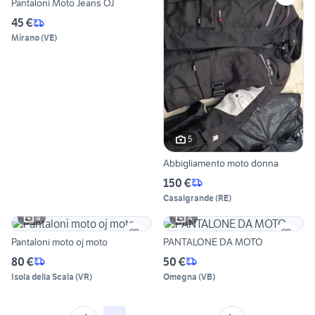
Pantaloni Moto Jeans OJ
45 €
Mirano
(
VE
)
5
Abbigliamento moto donna
150 €
Casalgrande
(
RE
)
4
4
Pantaloni moto oj moto
PANTALONE DA MOTO
80 €
50 €
Isola della Scala
(
VR
)
Omegna
(
VB
)