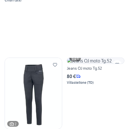
Chiari
(
BS
)
6
Jeans OJ moto Tg.52
80 €
Villastellone
(
TO
)
2