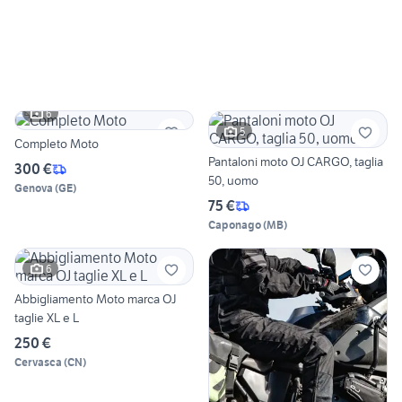
6
5
Completo Moto
Pantaloni moto OJ CARGO, taglia
300 €
50, uomo
Genova
(
GE
)
75 €
Caponago
(
MB
)
6
Abbigliamento Moto marca OJ
taglie XL e L
250 €
Cervasca
(
CN
)