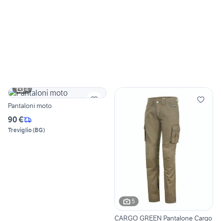
4
Pantaloni moto
90 €
Treviglio
(
BG
)
5
CARGO GREEN Pantalone Cargo