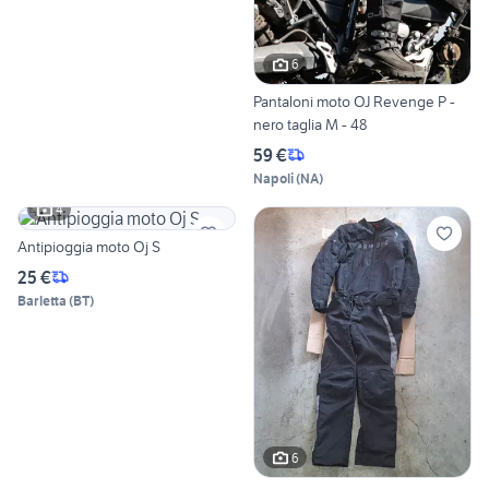
6
Pantaloni moto OJ Revenge P -
nero taglia M - 48
59 €
Napoli
(
NA
)
4
Antipioggia moto Oj S
25 €
Barletta
(
BT
)
6