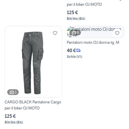
per il biker OJ MOTO
125 €
Bitritto
(
BA
)
6
Pantaloni moto OJ donna tg. M
40 €
Schio
(
VI
)
3
CARGO BLACK Pantalone Cargo
per il biker OJ MOTO
125 €
Bitritto
(
BA
)