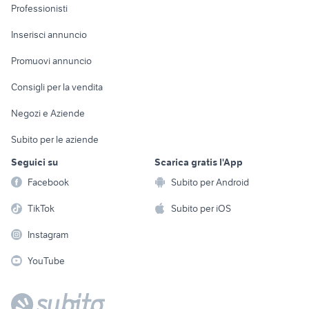
Informatica
Animali
Professionisti
Arredamento e
Console e
Accessori per
Casalinghi
Inserisci annuncio
Videogiochi
animali
Elettrodomestici
Promuovi annuncio
Audio/Video
Musica e Film
Giardino e Fai da te
Consigli per la vendita
Fotografia
Libri e Riviste
Abbigliamento e
Negozi e Aziende
Telefonia
Strumenti Musicali
Accessori
Subito per le aziende
Sports
Tutto per i bambini
Seguici su
Scarica gratis l'App
Biciclette
Facebook
Subito per Android
Collezionismo
TikTok
Subito per iOS
Instagram
YouTube