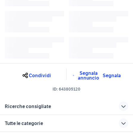
Segnala
Condividi
Segnala
annuncio
ID:
643805120
Ricerche consigliate
semirimorchi usati vasche
scuotitori usati
Tutte le categorie
suv usati veneto
pantaloni moto pelle