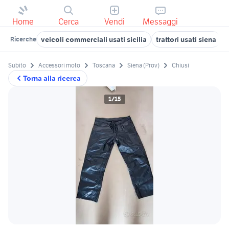
Home
Cerca
Vendi
Messaggi
veicoli commerciali usati sicilia
trattori usati siena
v
Ricerche
Subito
Accessori moto
Toscana
Siena (Prov)
Chiusi
Torna alla ricerca
1/15