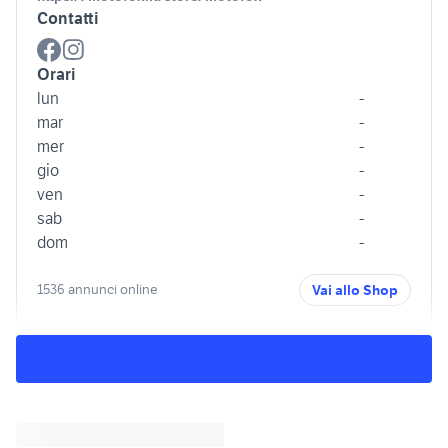
Contatti
Orari
lun
-
mar
-
mer
-
gio
-
ven
-
sab
-
dom
-
1536 annunci online
Vai allo Shop