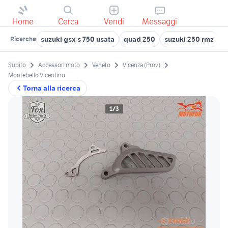
Home
Cerca
Vendi
Messaggi
suzuki gsx s 750 usata
quad 250
suzuki 250 rmz
s
Ricerche
Subito
Accessori moto
Veneto
Vicenza (Prov)
Montebello Vicentino
Torna alla ricerca
1/3