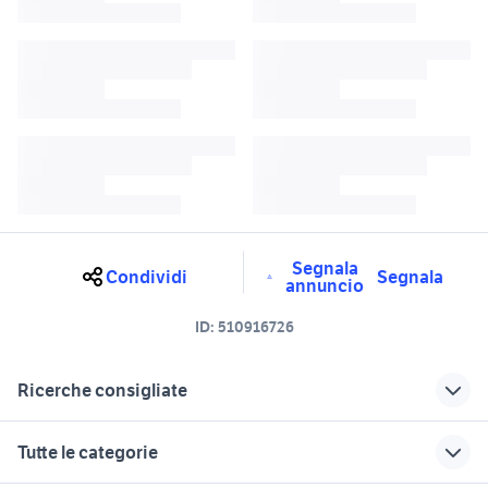
Segnala
Condividi
Segnala
annuncio
ID:
510916726
Ricerche consigliate
motore 125 2t
marmitta piaggio liberty 50 2t
Tutte le categorie
cagiva 250 2t
hm 125 2t usato