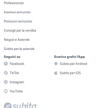
Informatica
Animali
Professionisti
Arredamento e
Console e
Accessori per
Casalinghi
Inserisci annuncio
Videogiochi
animali
Elettrodomestici
Promuovi annuncio
Audio/Video
Musica e Film
Giardino e Fai da te
Consigli per la vendita
Fotografia
Libri e Riviste
Abbigliamento e
Negozi e Aziende
Telefonia
Strumenti Musicali
Accessori
Subito per le aziende
Sports
Tutto per i bambini
Seguici su
Scarica gratis l'App
Biciclette
Facebook
Subito per Android
Collezionismo
TikTok
Subito per iOS
Instagram
YouTube