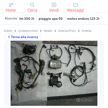
Home
Cerca
Vendi
Messaggi
tm 300 2t
piaggio ape 50
motos enduro 125 2t
fi
Ricerche
Subito
Accessori moto
Veneto
Vicenza (Prov)
Vicenza
Torna alla ricerca
1/7