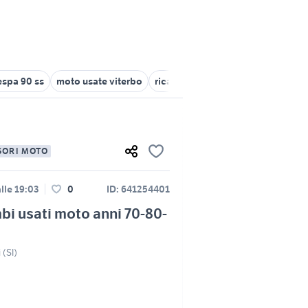
espa 90 ss
moto usate viterbo
ricambi nissan terrano 2 usati
a
SORI MOTO
lle 19:03
0
ID: 641254401
bi usati moto anni 70-80-
 (SI)