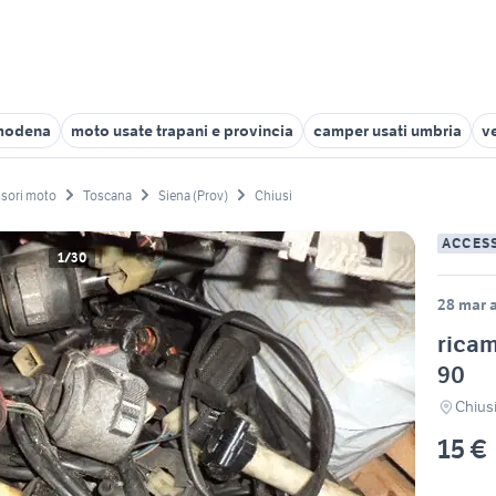
i modena
moto usate trapani e provincia
camper usati umbria
v
sori moto
Toscana
Siena (Prov)
Chiusi
ACCES
1/30
28 mar a
ricam
90
Chiusi
15 €