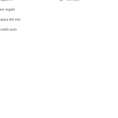
Attrezzature di lavoro
Telefonia
Abbigli
dee regalo
Accesso
e altro
appa del sito
Tutto per
odelli auto