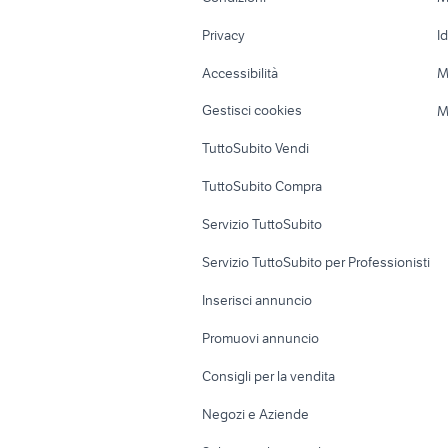
Nautica
Garage e box
Privacy
I
Caravan e Camper
Loft, mansarde 
Accessibilità
M
Veicoli commerciali
Case vacanza
Gestisci cookies
M
Uffici e Locali
TuttoSubito Vendi
commerciali
TuttoSubito Compra
Servizio TuttoSubito
Servizio TuttoSubito per Professionisti
Inserisci annuncio
Promuovi annuncio
Consigli per la vendita
Negozi e Aziende