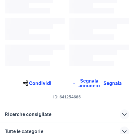
Segnala
Condividi
Segnala
annuncio
ID:
641254686
Ricerche consigliate
camper usati umbria
giochi anni 80 90 bambini
Tutte le categorie