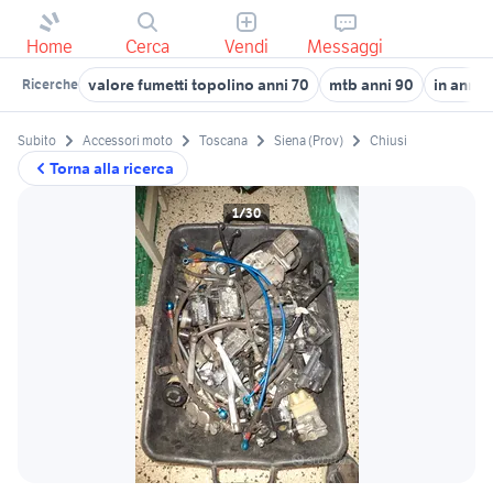
Home
Cerca
Vendi
Messaggi
valore fumetti topolino anni 70
mtb anni 90
in anni 
Ricerche
Subito
Accessori moto
Toscana
Siena (Prov)
Chiusi
Torna alla ricerca
1/30