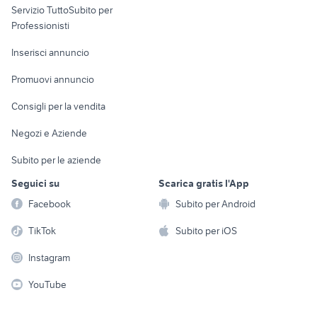
Servizio TuttoSubito per
persona
Informatica
Animali
Professionisti
Arredamento e
Console e
Accessori per
Casalinghi
Inserisci annuncio
Videogiochi
animali
Elettrodomestici
Promuovi annuncio
Audio/Video
Musica e Film
Giardino e Fai da te
Consigli per la vendita
Fotografia
Libri e Riviste
Abbigliamento e
Negozi e Aziende
Telefonia
Strumenti Musicali
Accessori
Subito per le aziende
Sports
Tutto per i bambini
Seguici su
Scarica gratis l'App
Biciclette
Facebook
Subito per Android
Collezionismo
TikTok
Subito per iOS
Instagram
YouTube