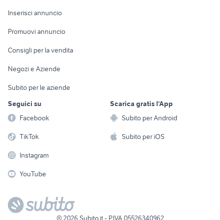
Arredamento e
Console e
Accessori per
Casalinghi
Inserisci annuncio
Videogiochi
animali
Elettrodomestici
Promuovi annuncio
Audio/Video
Musica e Film
Giardino e Fai da te
Consigli per la vendita
Fotografia
Libri e Riviste
Abbigliamento e
Negozi e Aziende
Telefonia
Strumenti Musicali
Accessori
Subito per le aziende
Sports
Tutto per i bambini
Seguici su
Scarica gratis l'App
Biciclette
Facebook
Subito per Android
Collezionismo
TikTok
Subito per iOS
Instagram
YouTube
©
2026
Subito.it - P.IVA 05526340962