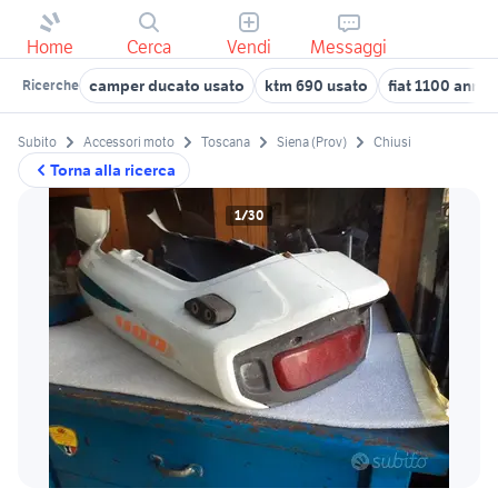
Home
Cerca
Vendi
Messaggi
camper ducato usato
ktm 690 usato
fiat 1100 anni 
Ricerche
Subito
Accessori moto
Toscana
Siena (Prov)
Chiusi
Torna alla ricerca
1/30