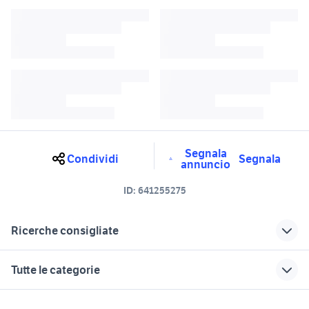
Segnala
Condividi
Segnala
annuncio
ID:
641255275
Ricerche consigliate
bmw e90
alfa 90
Tutte le categorie
iveco daily usato ribaltabile
autonegozio usato patente b
privato
motori
immobili
lavoro e servizi