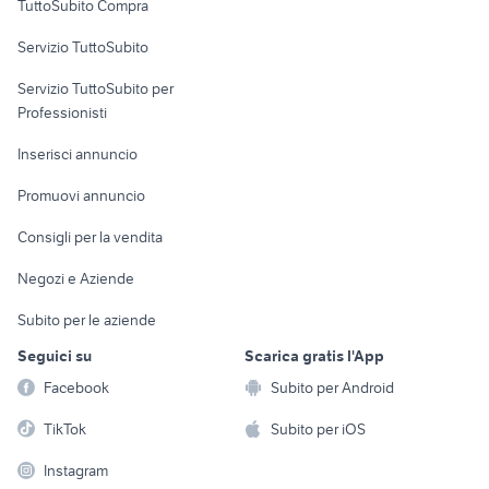
TuttoSubito Compra
moto gas gas
beverly usato
commerciali
moto 125 usate sardegna
moto usate viterbo
Servizio TuttoSubito
elettronica
per la casa e la
sports e hobby
Servizio TuttoSubito per
persona
Informatica
Animali
Professionisti
Arredamento e
Console e
Accessori per
Casalinghi
Inserisci annuncio
Videogiochi
animali
Elettrodomestici
Promuovi annuncio
Audio/Video
Musica e Film
Giardino e Fai da te
Consigli per la vendita
Fotografia
Libri e Riviste
Abbigliamento e
Negozi e Aziende
Telefonia
Strumenti Musicali
Accessori
Subito per le aziende
Sports
Tutto per i bambini
Seguici su
Scarica gratis l'App
Biciclette
Facebook
Subito per Android
Collezionismo
TikTok
Subito per iOS
Instagram