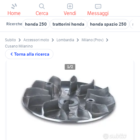
Home
Cerca
Vendi
Messaggi
honda 250
trattorini honda
honda spazio 250
mot
Ricerche
Subito
Accessori moto
Lombardia
Milano (Prov)
Cusano Milanino
Torna alla ricerca
1/2